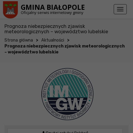
Przejdź do stopki strony
Przejdź do głównej treści strony
GMINA BIAŁOPOLE
Toggl
Oficjalny serwis internetowy gminy
naviga
Prognoza niebezpiecznych zjawisk
meteorologicznych – województwo lubelskie
>
>
Strona główna
Aktualności
Prognoza niebezpiecznych zjawisk meteorologicznych
– województwo lubelskie