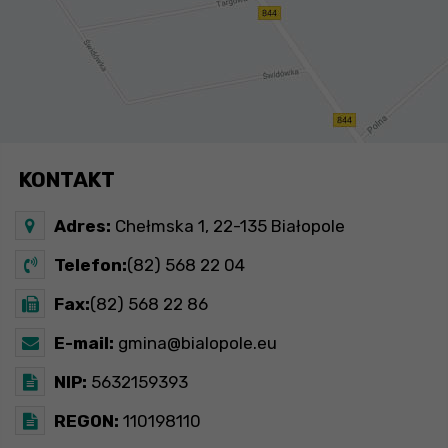
KONTAKT
Adres:
Chełmska 1, 22-135 Białopole
Telefon:
(82) 568 22 04
Fax:
(82) 568 22 86
E-mail:
gmina@bialopole.eu
NIP:
5632159393
REGON:
110198110