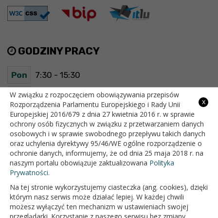
GODZINY PRACY
Pon
7:30 - 15:30
Wt
7:30 - 15:30
W związku z rozpoczęciem obowiązywania przepisów
x
Rozporządzenia Parlamentu Europejskiego i Rady Unii
Europejskiej 2016/679 z dnia 27 kwietnia 2016 r. w sprawie
Śr
7:30 - 15:30
ochrony osób fizycznych w związku z przetwarzaniem danych
osobowych i w sprawie swobodnego przepływu takich danych
Czw
7:30 - 15:30
oraz uchylenia dyrektywy 95/46/WE ogólne rozporządzenie o
ochronie danych, informujemy, że od dnia 25 maja 2018 r. na
Pt
7:30 - 15:30
naszym portalu obowiązuje zaktualizowana
Polityka
Prywatności.
Na tej stronie wykorzystujemy ciasteczka (ang. cookies), dzięki
OFICJALNY SERWIS INTERNETOWY GMINY BIAŁOPOLE
którym nasz serwis może działać lepiej. W każdej chwili
możesz wyłączyć ten mechanizm w ustawieniach swojej
przeglądarki. Korzystanie z naszego serwisu bez zmiany