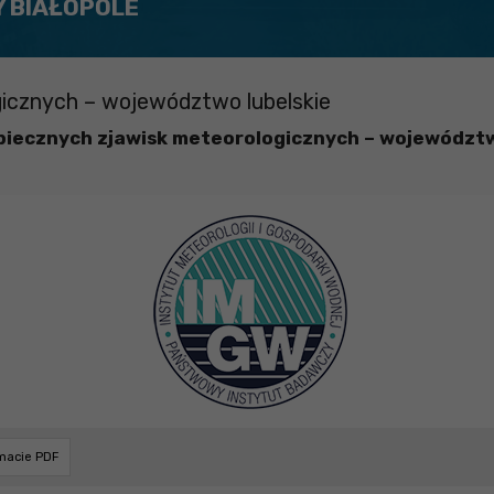
Y BIAŁOPOLE
icznych – województwo lubelskie
iecznych zjawisk meteorologicznych – województw
rmacie PDF