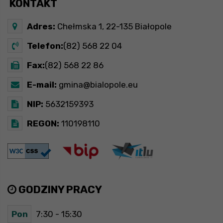
KONTAKT
Adres:
Chełmska 1, 22-135 Białopole
Telefon:
(82) 568 22 04
Fax:
(82) 568 22 86
E-mail:
gmina@bialopole.eu
NIP:
5632159393
REGON:
110198110
GODZINY PRACY
Pon
7:30 - 15:30