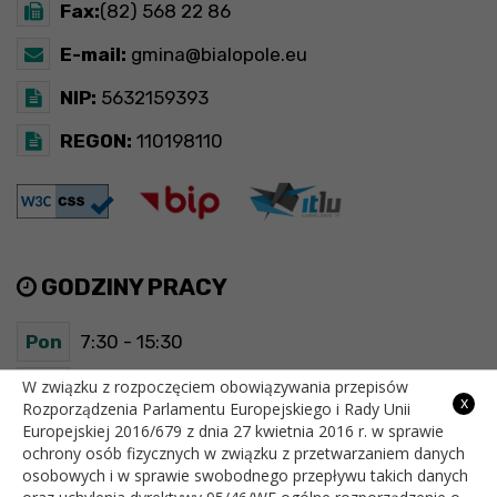
Fax:
(82) 568 22 86
E-mail:
gmina@bialopole.eu
NIP:
5632159393
REGON:
110198110
GODZINY PRACY
Pon
7:30 - 15:30
Wt
7:30 - 15:30
W związku z rozpoczęciem obowiązywania przepisów
x
Rozporządzenia Parlamentu Europejskiego i Rady Unii
Europejskiej 2016/679 z dnia 27 kwietnia 2016 r. w sprawie
Śr
7:30 - 15:30
ochrony osób fizycznych w związku z przetwarzaniem danych
osobowych i w sprawie swobodnego przepływu takich danych
Czw
7:30 - 15:30