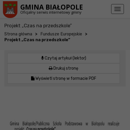
Przejdź do stopki strony
Przejdź do głównej treści strony
GMINA BIAŁOPOLE
Toggl
Oficjalny serwis internetowy gminy
naviga
Projekt „Czas na przedszkole”
>
>
Strona główna
Fundusze Europejskie
Projekt „Czas na przedszkole”
Czytaj artykuł (lektor)
Drukuj stronę
Wyświetl stronę w formacie PDF