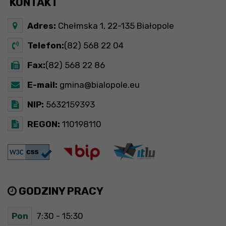
KONTAKT
Adres:
Chełmska 1, 22-135 Białopole
Telefon:
(82) 568 22 04
Fax:
(82) 568 22 86
E-mail:
gmina@bialopole.eu
NIP:
5632159393
REGON:
110198110
GODZINY PRACY
Pon
7:30 - 15:30