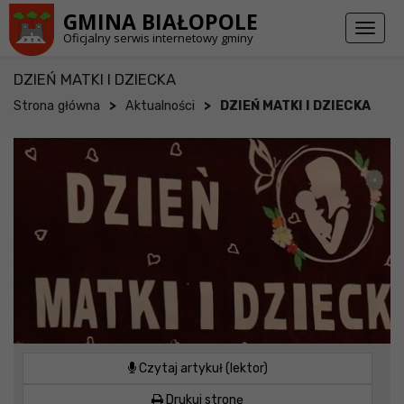
Przejdź do stopki strony
Przejdź do głównej treści strony
GMINA BIAŁOPOLE
Toggl
Oficjalny serwis internetowy gminy
naviga
DZIEŃ MATKI I DZIECKA
>
>
Strona główna
Aktualności
DZIEŃ MATKI I DZIECKA
Czytaj artykuł (lektor)
Drukuj stronę