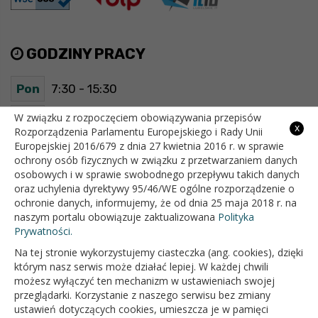
GODZINY PRACY
Pon
7:30 - 15:30
Wt
7:30 - 15:30
W związku z rozpoczęciem obowiązywania przepisów
x
Rozporządzenia Parlamentu Europejskiego i Rady Unii
Europejskiej 2016/679 z dnia 27 kwietnia 2016 r. w sprawie
Śr
7:30 - 15:30
ochrony osób fizycznych w związku z przetwarzaniem danych
osobowych i w sprawie swobodnego przepływu takich danych
Czw
7:30 - 15:30
oraz uchylenia dyrektywy 95/46/WE ogólne rozporządzenie o
ochronie danych, informujemy, że od dnia 25 maja 2018 r. na
Pt
7:30 - 15:30
naszym portalu obowiązuje zaktualizowana
Polityka
Prywatności.
Na tej stronie wykorzystujemy ciasteczka (ang. cookies), dzięki
OFICJALNY SERWIS INTERNETOWY GMINY BIAŁOPOLE
którym nasz serwis może działać lepiej. W każdej chwili
możesz wyłączyć ten mechanizm w ustawieniach swojej
przeglądarki. Korzystanie z naszego serwisu bez zmiany
ustawień dotyczących cookies, umieszcza je w pamięci