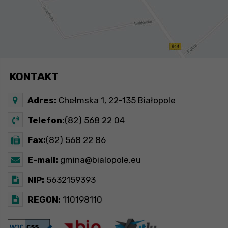
KONTAKT
Adres:
Chełmska 1, 22-135 Białopole
Telefon:
(82) 568 22 04
Fax:
(82) 568 22 86
E-mail:
gmina@bialopole.eu
NIP:
5632159393
REGON:
110198110