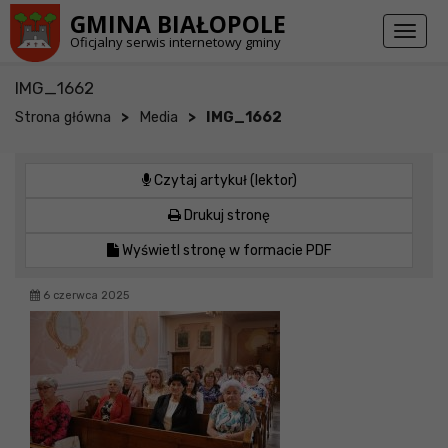
Przejdź do stopki strony
Przejdź do głównej treści strony
GMINA BIAŁOPOLE
Toggl
Oficjalny serwis internetowy gminy
naviga
IMG_1662
>
>
Strona główna
Media
IMG_1662
Czytaj artykuł (lektor)
Drukuj stronę
Wyświetl stronę w formacie PDF
6 czerwca 2025