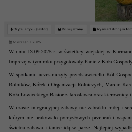
Czytaj artykuł (lektor)
Drukuj stronę
Wyświetl stronę w fo
16 września 2025
W dniu 13.09.2025 r. w świetlicy wiejskiej w Kurmano
Imprezę w tym roku przygotowały Panie z Koła Gospod
W
spotkaniu
uczestniczyły przedstawicielki Kół Gospo
Rolników, Kółek i Organizacji Rolniczych,
Marcin Kar
Koła Łowieckiego Basior z Jarosławca
oraz kierownicy i
W czasie integracyjnej zabawy nie zabrakło miłej i s
którym nie brakowało pomysłowych przebrań i wspaniał
świetna zabawa i taniec idą w parze. Najlepiej wypa