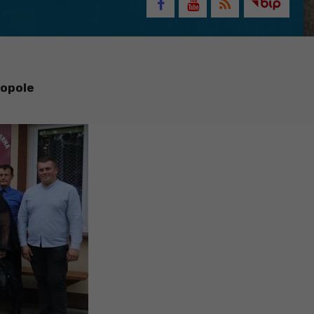
łopole