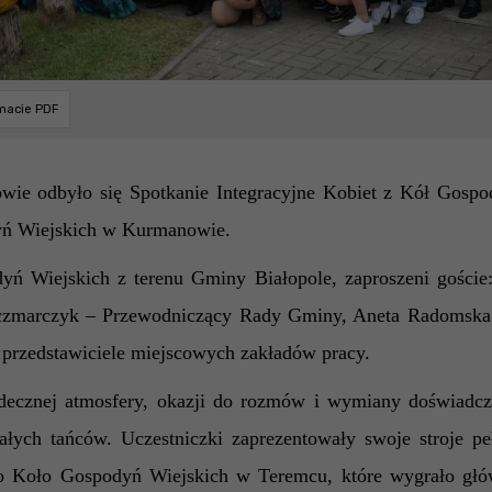
rmacie PDF
wie odbyło się Spotkanie Integracyjne Kobiet z Kół Gospod
yń Wiejskich w Kurmanowie.
dyń Wiejskich z terenu Gminy Białopole, zaproszeni goście
czmarczyk – Przewodniczący Rady Gminy, Aneta Radomska
 przedstawiciele miejscowych zakładów pracy.
erdecznej atmosfery, okazji do rozmów i wymiany doświadc
ych tańców. Uczestniczki zaprezentowały swoje stroje pełn
dło Koło Gospodyń Wiejskich w Teremcu
,
które
wygrało głó