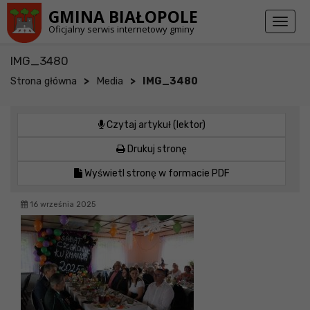
Przejdź do stopki strony
Przejdź do głównej treści strony
GMINA BIAŁOPOLE
Toggl
Oficjalny serwis internetowy gminy
naviga
IMG_3480
>
>
Strona główna
Media
IMG_3480
Czytaj artykuł (lektor)
Drukuj stronę
Wyświetl stronę w formacie PDF
16 września 2025