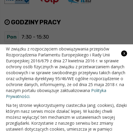
GODZINY PRACY
Pon
7:30 - 15:30
Wt
7:30 - 15:30
W związku z rozpoczęciem obowiązywania przepisów
x
Rozporządzenia Parlamentu Europejskiego i Rady Unii
Europejskiej 2016/679 z dnia 27 kwietnia 2016 r. w sprawie
Śr
7:30 - 15:30
ochrony osób fizycznych w związku z przetwarzaniem danych
osobowych i w sprawie swobodnego przepływu takich danych
Czw
7:30 - 15:30
oraz uchylenia dyrektywy 95/46/WE ogólne rozporządzenie o
ochronie danych, informujemy, że od dnia 25 maja 2018 r. na
Pt
7:30 - 15:30
naszym portalu obowiązuje zaktualizowana
Polityka
Prywatności.
Na tej stronie wykorzystujemy ciasteczka (ang. cookies), dzięki
OFICJALNY SERWIS INTERNETOWY GMINY BIAŁOPOLE
którym nasz serwis może działać lepiej. W każdej chwili
możesz wyłączyć ten mechanizm w ustawieniach swojej
przeglądarki. Korzystanie z naszego serwisu bez zmiany
ustawień dotyczących cookies, umieszcza je w pamięci