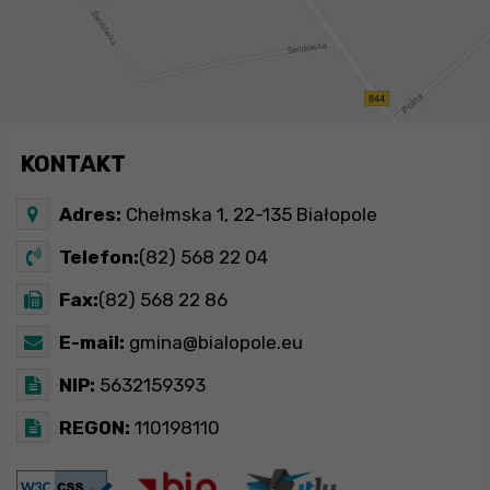
KONTAKT
Adres:
Chełmska 1, 22-135 Białopole
Telefon:
(82) 568 22 04
Fax:
(82) 568 22 86
E-mail:
gmina@bialopole.eu
NIP:
5632159393
REGON:
110198110