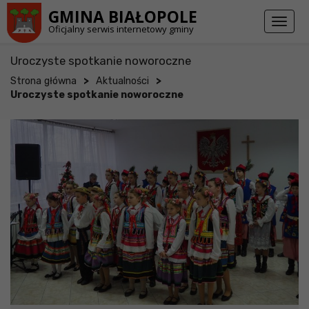
Przejdź do stopki strony
Przejdź do głównej treści strony
GMINA BIAŁOPOLE
Toggl
Oficjalny serwis internetowy gminy
naviga
Uroczyste spotkanie noworoczne
>
>
Strona główna
Aktualności
Uroczyste spotkanie noworoczne