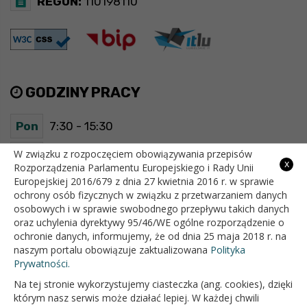
REGON:
110198110
GODZINY PRACY
Pon
7:30 - 15:30
Wt
7:30 - 15:30
W związku z rozpoczęciem obowiązywania przepisów
x
Rozporządzenia Parlamentu Europejskiego i Rady Unii
Europejskiej 2016/679 z dnia 27 kwietnia 2016 r. w sprawie
Śr
7:30 - 15:30
ochrony osób fizycznych w związku z przetwarzaniem danych
osobowych i w sprawie swobodnego przepływu takich danych
Czw
7:30 - 15:30
oraz uchylenia dyrektywy 95/46/WE ogólne rozporządzenie o
ochronie danych, informujemy, że od dnia 25 maja 2018 r. na
Pt
7:30 - 15:30
naszym portalu obowiązuje zaktualizowana
Polityka
Prywatności.
Na tej stronie wykorzystujemy ciasteczka (ang. cookies), dzięki
OFICJALNY SERWIS INTERNETOWY GMINY BIAŁOPOLE
którym nasz serwis może działać lepiej. W każdej chwili