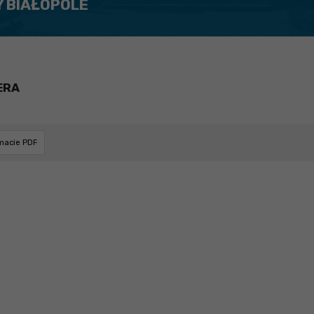
Y BIAŁOPOLE
ERA
rmacie PDF