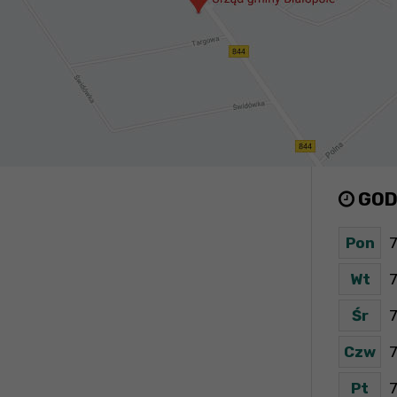
GOD
Pon
7
Wt
7
Śr
7
Czw
7
Pt
7