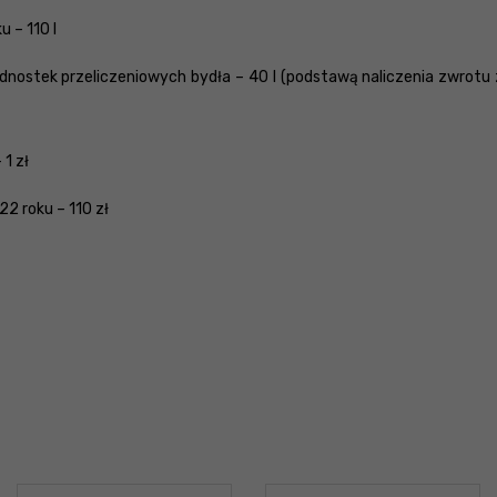
 – 110 l
 jednostek przeliczeniowych bydła – 40 l (podstawą naliczenia zwrot
1 zł
2 roku – 110 zł