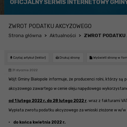
OFICJALNY SERWIS INTERNETOWY GMIN
ZWROT PODATKU AKCYZOWEGO
Strona główna
Aktualności
ZWROT PODATKU
>
>
Czytaj artykuł (lektor)
Drukuj stronę
Wyświetl stronę w fo
31 stycznia 2022
Wójt Gminy Białopole informuje, że producenci rolni, którzy s
akcyzowego zawartego w cenie oleju napędowego wykorzystanego
od 1 lutego 2022 r. do 28 lutego 2022 r
. wraz z fakturami VA
Wypłata zwrotu podatku akcyzowego za wnioski złożone w w/w
• do końca kwietnia 2022 r.