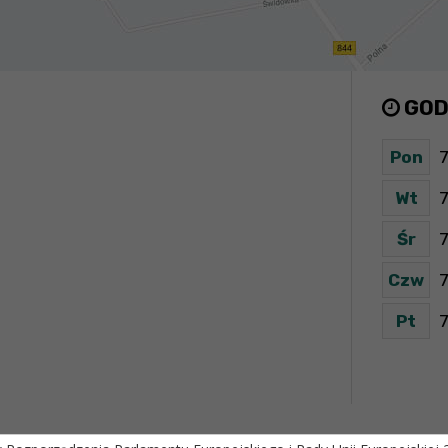
GOD
Pon
7
Wt
7
Śr
7
Czw
7
Pt
7