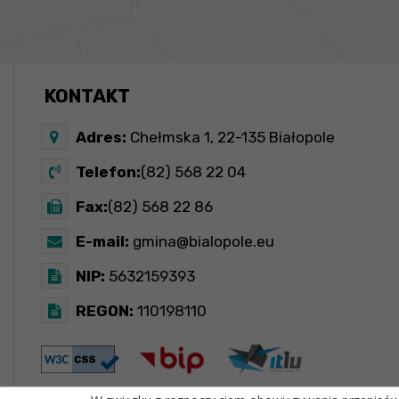
KONTAKT
Adres:
Chełmska 1, 22-135 Białopole
Telefon:
(82) 568 22 04
Fax:
(82) 568 22 86
E-mail:
gmina@bialopole.eu
NIP:
5632159393
REGON:
110198110