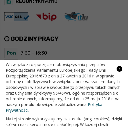
REGON:
110198110
GODZINY PRACY
Pon
7:30 - 15:30
Wt
7:30 - 15:30
W związku z rozpoczęciem obowiązywania przepisów
x
Rozporządzenia Parlamentu Europejskiego i Rady Unii
Europejskiej 2016/679 z dnia 27 kwietnia 2016 r. w sprawie
Śr
7:30 - 15:30
ochrony osób fizycznych w związku z przetwarzaniem danych
osobowych i w sprawie swobodnego przepływu takich danych
Czw
7:30 - 15:30
oraz uchylenia dyrektywy 95/46/WE ogólne rozporządzenie o
ochronie danych, informujemy, że od dnia 25 maja 2018 r. na
Pt
7:30 - 15:30
naszym portalu obowiązuje zaktualizowana
Polityka
Prywatności.
Na tej stronie wykorzystujemy ciasteczka (ang. cookies), dzięki
OFICJALNY SERWIS INTERNETOWY GMINY BIAŁOPOLE
którym nasz serwis może działać lepiej. W każdej chwili