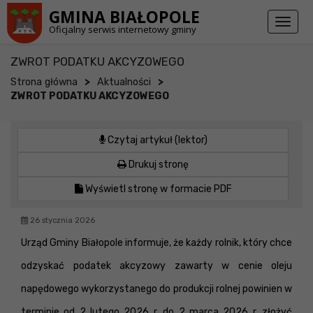
Przejdź do stopki strony
Przejdź do głównej treści strony
GMINA BIAŁOPOLE
Toggl
Oficjalny serwis internetowy gminy
naviga
ZWROT PODATKU AKCYZOWEGO
>
>
Strona główna
Aktualności
ZWROT PODATKU AKCYZOWEGO
Czytaj artykuł (lektor)
Drukuj stronę
Wyświetl stronę w formacie PDF
26 stycznia 2026
Urząd Gminy Białopole informuje, że każdy rolnik, który chce
odzyskać podatek akcyzowy zawarty w cenie oleju
napędowego wykorzystanego do produkcji rolnej powinien w
terminie od 2 lutego 2026 r. do 2 marca 2026 r. złożyć