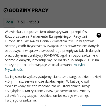
GODZINY PRACY
Pon
7:30 - 15:30
Wt
7:30 - 15:30
W związku z rozpoczęciem obowiązywania przepisów
x
Rozporządzenia Parlamentu Europejskiego i Rady Unii
Europejskiej 2016/679 z dnia 27 kwietnia 2016 r. w sprawie
Śr
7:30 - 15:30
ochrony osób fizycznych w związku z przetwarzaniem danych
osobowych i w sprawie swobodnego przepływu takich danych
Czw
7:30 - 15:30
oraz uchylenia dyrektywy 95/46/WE ogólne rozporządzenie o
ochronie danych, informujemy, że od dnia 25 maja 2018 r. na
Pt
7:30 - 15:30
naszym portalu obowiązuje zaktualizowana
Polityka
Prywatności.
Na tej stronie wykorzystujemy ciasteczka (ang. cookies), dzięki
OFICJALNY SERWIS INTERNETOWY GMINY BIAŁOPOLE
którym nasz serwis może działać lepiej. W każdej chwili
możesz wyłączyć ten mechanizm w ustawieniach swojej
przeglądarki. Korzystanie z naszego serwisu bez zmiany
ustawień dotyczących cookies, umieszcza je w pamięci
Twojego urządzenia.