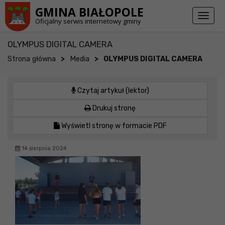
Przejdź do stopki strony
Przejdź do głównej treści strony
GMINA BIAŁOPOLE
Toggl
Oficjalny serwis internetowy gminy
naviga
OLYMPUS DIGITAL CAMERA
>
>
Strona główna
Media
OLYMPUS DIGITAL CAMERA
Czytaj artykuł (lektor)
Drukuj stronę
Wyświetl stronę w formacie PDF
14 sierpnia 2024