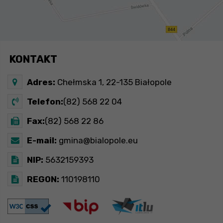
KONTAKT
Adres:
Chełmska 1, 22-135 Białopole
Telefon:
(82) 568 22 04
Fax:
(82) 568 22 86
E-mail:
gmina@bialopole.eu
NIP:
5632159393
REGON:
110198110