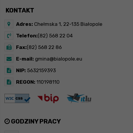
KONTAKT
Adres:
Chełmska 1, 22-135 Białopole
Telefon:
(82) 568 22 04
Fax:
(82) 568 22 86
E-mail:
gmina@bialopole.eu
NIP:
5632159393
REGON:
110198110
GODZINY PRACY