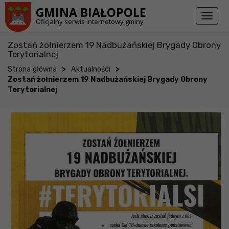
Przejdź do stopki strony
Przejdź do głównej treści strony
GMINA BIAŁOPOLE
Toggl
Oficjalny serwis internetowy gminy
naviga
Zostań żołnierzem 19 Nadbużańskiej Brygady Obrony
Terytorialnej
>
>
Strona główna
Aktualności
Zostań żołnierzem 19 Nadbużańskiej Brygady Obrony
Terytorialnej