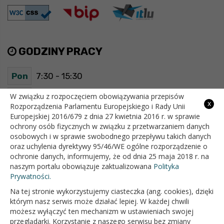
GODZINY PRACY
Pon
7:30 - 15:30
Wt
7:30 - 15:30
W związku z rozpoczęciem obowiązywania przepisów
x
Rozporządzenia Parlamentu Europejskiego i Rady Unii
Europejskiej 2016/679 z dnia 27 kwietnia 2016 r. w sprawie
Śr
7:30 - 15:30
ochrony osób fizycznych w związku z przetwarzaniem danych
osobowych i w sprawie swobodnego przepływu takich danych
Czw
7:30 - 15:30
oraz uchylenia dyrektywy 95/46/WE ogólne rozporządzenie o
ochronie danych, informujemy, że od dnia 25 maja 2018 r. na
Pt
7:30 - 15:30
naszym portalu obowiązuje zaktualizowana
Polityka
Prywatności.
Na tej stronie wykorzystujemy ciasteczka (ang. cookies), dzięki
OFICJALNY SERWIS INTERNETOWY GMINY BIAŁOPOLE
którym nasz serwis może działać lepiej. W każdej chwili
możesz wyłączyć ten mechanizm w ustawieniach swojej
przeglądarki. Korzystanie z naszego serwisu bez zmiany