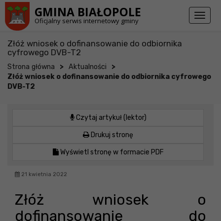
Przejdź do stopki strony
Przejdź do głównej treści strony
GMINA BIAŁOPOLE
Toggl
Oficjalny serwis internetowy gminy
naviga
Złóż wniosek o dofinansowanie do odbiornika
cyfrowego DVB-T2
>
>
Strona główna
Aktualności
Złóż wniosek o dofinansowanie do odbiornika cyfrowego
DVB-T2
Czytaj artykuł (lektor)
Drukuj stronę
Wyświetl stronę w formacie PDF
21 kwietnia 2022
Złóż wniosek o
dofinansowanie do