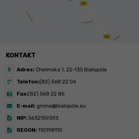
KONTAKT
Adres:
Chełmska 1, 22-135 Białopole
Telefon:
(82) 568 22 04
Fax:
(82) 568 22 86
E-mail:
gmina@bialopole.eu
NIP:
5632159393
REGON:
110198110