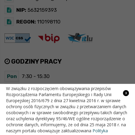
NIP:
5632159393
REGON:
110198110
GODZINY PRACY
Pon
7:30 - 15:30
W związku z rozpoczęciem obowiązywania przepisów
Wt
7:30 - 15:30
x
Rozporządzenia Parlamentu Europejskiego i Rady Unii
Europejskiej 2016/679 z dnia 27 kwietnia 2016 r. w sprawie
Śr
7:30 - 15:30
ochrony osób fizycznych w związku z przetwarzaniem danych
osobowych i w sprawie swobodnego przepływu takich danych
Czw
7:30 - 15:30
oraz uchylenia dyrektywy 95/46/WE ogólne rozporządzenie o
ochronie danych, informujemy, że od dnia 25 maja 2018 r. na
Pt
7:30 - 15:30
naszym portalu obowiązuje zaktualizowana
Polityka