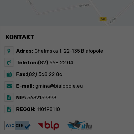
KONTAKT
Adres:
Chełmska 1, 22-135 Białopole
Telefon:
(82) 568 22 04
Fax:
(82) 568 22 86
E-mail:
gmina@bialopole.eu
NIP:
5632159393
REGON:
110198110