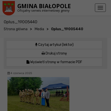
Przejdź do stopki strony
Przejdź do głównej treści strony
GMINA BIAŁOPOLE
Toggl
Oficjalny serwis internetowy gminy
naviga
Oplus_19005440
>
>
Strona główna
Media
Oplus_19005440
Czytaj artykuł (lektor)
Drukuj stronę
Wyświetl stronę w formacie PDF
4 czerwca 2025