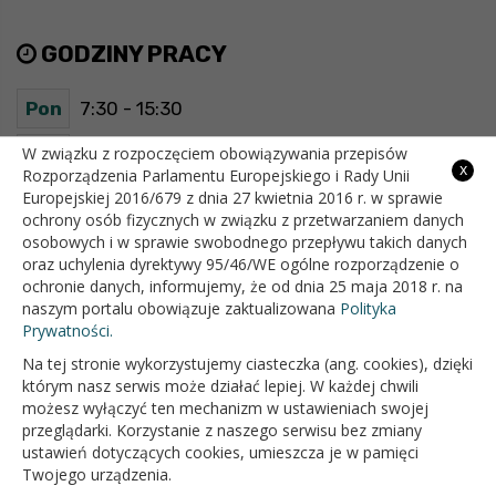
GODZINY PRACY
Pon
7:30 - 15:30
Wt
7:30 - 15:30
W związku z rozpoczęciem obowiązywania przepisów
x
Rozporządzenia Parlamentu Europejskiego i Rady Unii
Europejskiej 2016/679 z dnia 27 kwietnia 2016 r. w sprawie
Śr
7:30 - 15:30
ochrony osób fizycznych w związku z przetwarzaniem danych
osobowych i w sprawie swobodnego przepływu takich danych
Czw
7:30 - 15:30
oraz uchylenia dyrektywy 95/46/WE ogólne rozporządzenie o
ochronie danych, informujemy, że od dnia 25 maja 2018 r. na
Pt
7:30 - 15:30
naszym portalu obowiązuje zaktualizowana
Polityka
Prywatności.
Na tej stronie wykorzystujemy ciasteczka (ang. cookies), dzięki
OFICJALNY SERWIS INTERNETOWY GMINY BIAŁOPOLE
którym nasz serwis może działać lepiej. W każdej chwili
możesz wyłączyć ten mechanizm w ustawieniach swojej
przeglądarki. Korzystanie z naszego serwisu bez zmiany
ustawień dotyczących cookies, umieszcza je w pamięci
Twojego urządzenia.