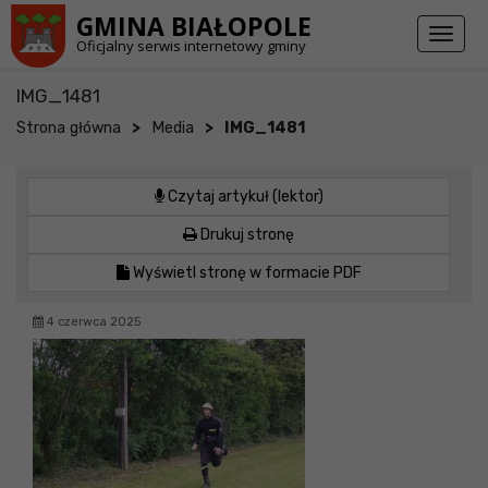
Przejdź do stopki strony
Przejdź do głównej treści strony
GMINA BIAŁOPOLE
Toggl
Oficjalny serwis internetowy gminy
naviga
IMG_1481
>
>
Strona główna
Media
IMG_1481
Czytaj artykuł (lektor)
Drukuj stronę
Wyświetl stronę w formacie PDF
4 czerwca 2025