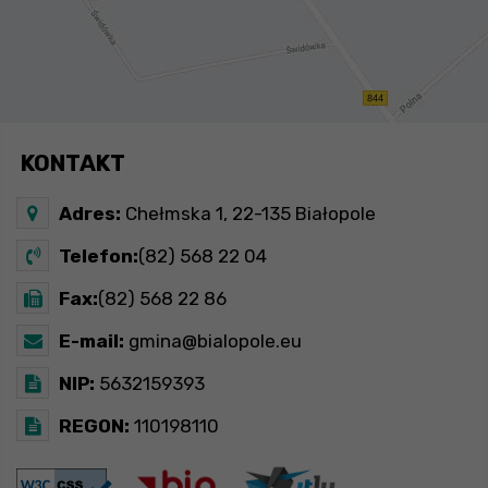
KONTAKT
Adres:
Chełmska 1, 22-135 Białopole
Telefon:
(82) 568 22 04
Fax:
(82) 568 22 86
E-mail:
gmina@bialopole.eu
NIP:
5632159393
REGON:
110198110