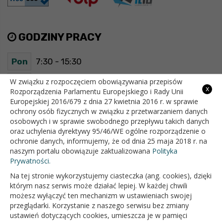
GODZINY PRACY
Pon
7:30 - 15:30
Wt
7:30 - 15:30
W związku z rozpoczęciem obowiązywania przepisów
x
Rozporządzenia Parlamentu Europejskiego i Rady Unii
Europejskiej 2016/679 z dnia 27 kwietnia 2016 r. w sprawie
Śr
7:30 - 15:30
ochrony osób fizycznych w związku z przetwarzaniem danych
osobowych i w sprawie swobodnego przepływu takich danych
Czw
7:30 - 15:30
oraz uchylenia dyrektywy 95/46/WE ogólne rozporządzenie o
ochronie danych, informujemy, że od dnia 25 maja 2018 r. na
Pt
7:30 - 15:30
naszym portalu obowiązuje zaktualizowana
Polityka
Prywatności.
Na tej stronie wykorzystujemy ciasteczka (ang. cookies), dzięki
OFICJALNY SERWIS INTERNETOWY GMINY BIAŁOPOLE
którym nasz serwis może działać lepiej. W każdej chwili
możesz wyłączyć ten mechanizm w ustawieniach swojej
przeglądarki. Korzystanie z naszego serwisu bez zmiany
ustawień dotyczących cookies, umieszcza je w pamięci