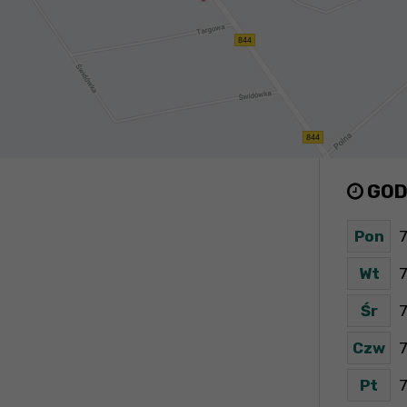
GOD
Pon
7
Wt
7
Śr
7
Czw
7
Pt
7