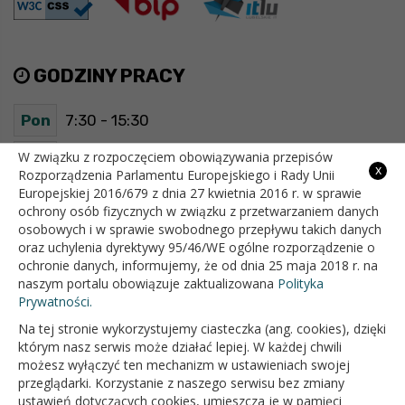
GODZINY PRACY
Pon
7:30 - 15:30
Wt
7:30 - 15:30
W związku z rozpoczęciem obowiązywania przepisów
x
Rozporządzenia Parlamentu Europejskiego i Rady Unii
Europejskiej 2016/679 z dnia 27 kwietnia 2016 r. w sprawie
Śr
7:30 - 15:30
ochrony osób fizycznych w związku z przetwarzaniem danych
osobowych i w sprawie swobodnego przepływu takich danych
Czw
7:30 - 15:30
oraz uchylenia dyrektywy 95/46/WE ogólne rozporządzenie o
ochronie danych, informujemy, że od dnia 25 maja 2018 r. na
Pt
7:30 - 15:30
naszym portalu obowiązuje zaktualizowana
Polityka
Prywatności.
Na tej stronie wykorzystujemy ciasteczka (ang. cookies), dzięki
OFICJALNY SERWIS INTERNETOWY GMINY BIAŁOPOLE
którym nasz serwis może działać lepiej. W każdej chwili
możesz wyłączyć ten mechanizm w ustawieniach swojej
przeglądarki. Korzystanie z naszego serwisu bez zmiany
ustawień dotyczących cookies, umieszcza je w pamięci