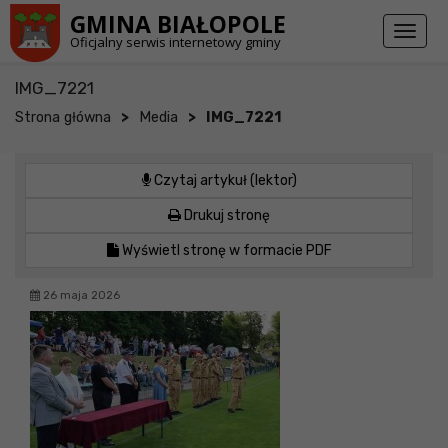
Przejdź do stopki strony
Przejdź do głównej treści strony
GMINA BIAŁOPOLE
Toggl
Oficjalny serwis internetowy gminy
naviga
IMG_7221
>
>
Strona główna
Media
IMG_7221
Czytaj artykuł (lektor)
Drukuj stronę
Wyświetl stronę w formacie PDF
26 maja 2026