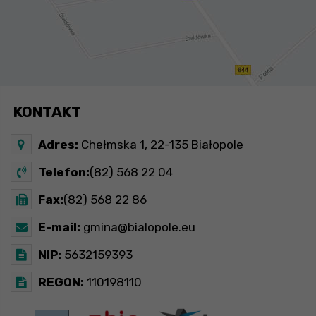
KONTAKT
Adres:
Chełmska 1, 22-135 Białopole
Telefon:
(82) 568 22 04
Fax:
(82) 568 22 86
E-mail:
gmina@bialopole.eu
NIP:
5632159393
REGON:
110198110