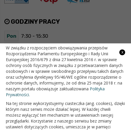
GODZINY PRACY
Pon
7:30 - 15:30
Wt
7:30 - 15:30
W związku z rozpoczęciem obowiązywania przepisów
x
Rozporządzenia Parlamentu Europejskiego i Rady Unii
Europejskiej 2016/679 z dnia 27 kwietnia 2016 r. w sprawie
Śr
7:30 - 15:30
ochrony osób fizycznych w związku z przetwarzaniem danych
osobowych i w sprawie swobodnego przepływu takich danych
Czw
7:30 - 15:30
oraz uchylenia dyrektywy 95/46/WE ogólne rozporządzenie o
ochronie danych, informujemy, że od dnia 25 maja 2018 r. na
Pt
7:30 - 15:30
naszym portalu obowiązuje zaktualizowana
Polityka
Prywatności.
Na tej stronie wykorzystujemy ciasteczka (ang. cookies), dzięki
OFICJALNY SERWIS INTERNETOWY GMINY BIAŁOPOLE
którym nasz serwis może działać lepiej. W każdej chwili
możesz wyłączyć ten mechanizm w ustawieniach swojej
przeglądarki. Korzystanie z naszego serwisu bez zmiany
ustawień dotyczących cookies, umieszcza je w pamięci