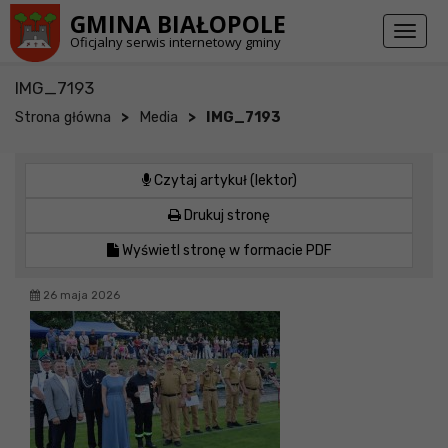
Przejdź do stopki strony
Przejdź do głównej treści strony
GMINA BIAŁOPOLE
Toggl
Oficjalny serwis internetowy gminy
naviga
IMG_7193
>
>
Strona główna
Media
IMG_7193
Czytaj artykuł (lektor)
Drukuj stronę
Wyświetl stronę w formacie PDF
26 maja 2026