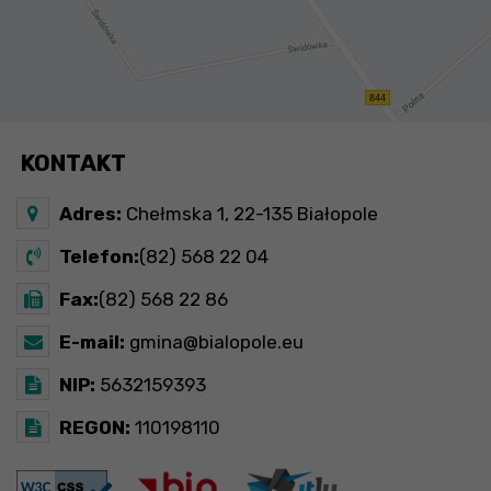
KONTAKT
Adres:
Chełmska 1, 22-135 Białopole
Telefon:
(82) 568 22 04
Fax:
(82) 568 22 86
E-mail:
gmina@bialopole.eu
NIP:
5632159393
REGON:
110198110