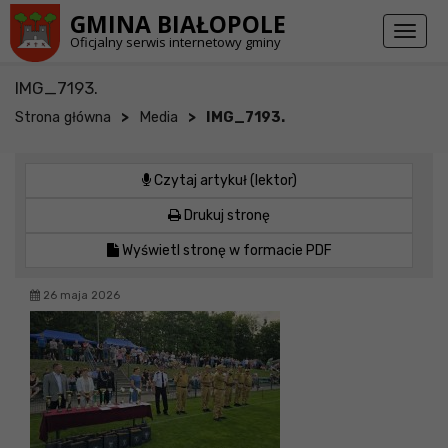
Przejdź do stopki strony
Przejdź do głównej treści strony
GMINA BIAŁOPOLE
Toggl
Oficjalny serwis internetowy gminy
naviga
IMG_7193.
>
>
Strona główna
Media
IMG_7193.
Czytaj artykuł (lektor)
Drukuj stronę
Wyświetl stronę w formacie PDF
26 maja 2026