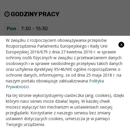
GODZINY PRACY
Pon
7:30 - 15:30
Wt
7:30 - 15:30
W związku z rozpoczęciem obowiązywania przepisów
x
Rozporządzenia Parlamentu Europejskiego i Rady Unii
Europejskiej 2016/679 z dnia 27 kwietnia 2016 r. w sprawie
Śr
7:30 - 15:30
ochrony osób fizycznych w związku z przetwarzaniem danych
osobowych i w sprawie swobodnego przepływu takich danych
Czw
7:30 - 15:30
oraz uchylenia dyrektywy 95/46/WE ogólne rozporządzenie o
ochronie danych, informujemy, że od dnia 25 maja 2018 r. na
Pt
7:30 - 15:30
naszym portalu obowiązuje zaktualizowana
Polityka
Prywatności.
Na tej stronie wykorzystujemy ciasteczka (ang. cookies), dzięki
OFICJALNY SERWIS INTERNETOWY GMINY BIAŁOPOLE
którym nasz serwis może działać lepiej. W każdej chwili
możesz wyłączyć ten mechanizm w ustawieniach swojej
przeglądarki. Korzystanie z naszego serwisu bez zmiany
ustawień dotyczących cookies, umieszcza je w pamięci
Twojego urządzenia.