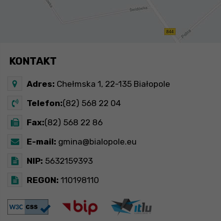
KONTAKT
Adres:
Chełmska 1, 22-135 Białopole
Telefon:
(82) 568 22 04
Fax:
(82) 568 22 86
E-mail:
gmina@bialopole.eu
NIP:
5632159393
REGON:
110198110