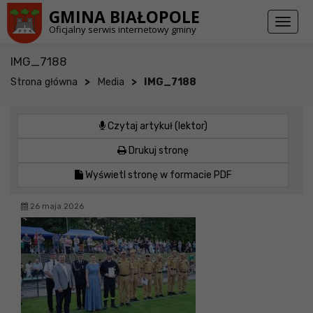
Przejdź do stopki strony
Przejdź do głównej treści strony
GMINA BIAŁOPOLE
Toggl
Oficjalny serwis internetowy gminy
naviga
IMG_7188
>
>
Strona główna
Media
IMG_7188
Czytaj artykuł (lektor)
Drukuj stronę
Wyświetl stronę w formacie PDF
26 maja 2026