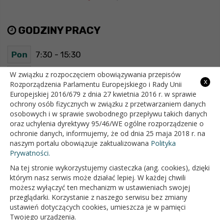
GODZINY PRACY
Pon
7:30 - 15:30
Wt
7:30 - 15:30
W związku z rozpoczęciem obowiązywania przepisów
x
Rozporządzenia Parlamentu Europejskiego i Rady Unii
Europejskiej 2016/679 z dnia 27 kwietnia 2016 r. w sprawie
Śr
7:30 - 15:30
ochrony osób fizycznych w związku z przetwarzaniem danych
osobowych i w sprawie swobodnego przepływu takich danych
Czw
7:30 - 15:30
oraz uchylenia dyrektywy 95/46/WE ogólne rozporządzenie o
ochronie danych, informujemy, że od dnia 25 maja 2018 r. na
Pt
7:30 - 15:30
naszym portalu obowiązuje zaktualizowana
Polityka
Prywatności.
Na tej stronie wykorzystujemy ciasteczka (ang. cookies), dzięki
OFICJALNY SERWIS INTERNETOWY GMINY BIAŁOPOLE
którym nasz serwis może działać lepiej. W każdej chwili
możesz wyłączyć ten mechanizm w ustawieniach swojej
przeglądarki. Korzystanie z naszego serwisu bez zmiany
ustawień dotyczących cookies, umieszcza je w pamięci
Twojego urządzenia.