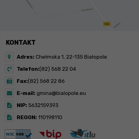
KONTAKT
Adres:
Chełmska 1, 22-135 Białopole
Telefon:
(82) 568 22 04
Fax:
(82) 568 22 86
E-mail:
gmina@bialopole.eu
NIP:
5632159393
REGON:
110198110