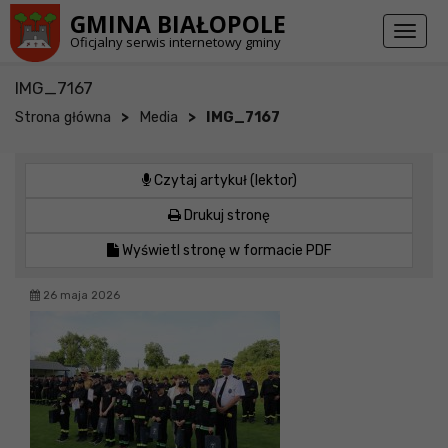
Przejdź do stopki strony
Przejdź do głównej treści strony
GMINA BIAŁOPOLE
Toggl
Oficjalny serwis internetowy gminy
naviga
IMG_7167
>
>
Strona główna
Media
IMG_7167
Czytaj artykuł (lektor)
Drukuj stronę
Wyświetl stronę w formacie PDF
26 maja 2026