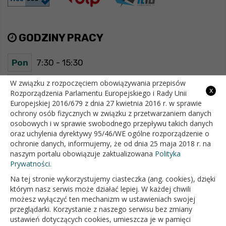
GODZINY PRACY
Pon
7:30 - 15:30
Wt
7:30 - 15:30
W związku z rozpoczęciem obowiązywania przepisów
x
Rozporządzenia Parlamentu Europejskiego i Rady Unii
Europejskiej 2016/679 z dnia 27 kwietnia 2016 r. w sprawie
Śr
7:30 - 15:30
ochrony osób fizycznych w związku z przetwarzaniem danych
osobowych i w sprawie swobodnego przepływu takich danych
Czw
7:30 - 15:30
oraz uchylenia dyrektywy 95/46/WE ogólne rozporządzenie o
ochronie danych, informujemy, że od dnia 25 maja 2018 r. na
Pt
7:30 - 15:30
naszym portalu obowiązuje zaktualizowana
Polityka
Prywatności.
Na tej stronie wykorzystujemy ciasteczka (ang. cookies), dzięki
OFICJALNY SERWIS INTERNETOWY GMINY BIAŁOPOLE
którym nasz serwis może działać lepiej. W każdej chwili
możesz wyłączyć ten mechanizm w ustawieniach swojej
przeglądarki. Korzystanie z naszego serwisu bez zmiany
ustawień dotyczących cookies, umieszcza je w pamięci