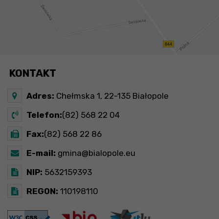
KONTAKT
Adres:
Chełmska 1, 22-135 Białopole
Telefon:
(82) 568 22 04
Fax:
(82) 568 22 86
E-mail:
gmina@bialopole.eu
NIP:
5632159393
REGON:
110198110