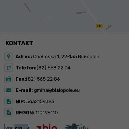
KONTAKT
Adres:
Chełmska 1, 22-135 Białopole
Telefon:
(82) 568 22 04
Fax:
(82) 568 22 86
E-mail:
gmina@bialopole.eu
NIP:
5632159393
REGON:
110198110