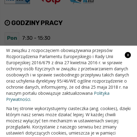
GODZINY PRACY
Pon
7:30 - 15:30
Wt
7:30 - 15:30
W związku z rozpoczęciem obowiązywania przepisów
x
Rozporządzenia Parlamentu Europejskiego i Rady Unii
Europejskiej 2016/679 z dnia 27 kwietnia 2016 r. w sprawie
Śr
7:30 - 15:30
ochrony osób fizycznych w związku z przetwarzaniem danych
osobowych i w sprawie swobodnego przepływu takich danych
Czw
7:30 - 15:30
oraz uchylenia dyrektywy 95/46/WE ogólne rozporządzenie o
ochronie danych, informujemy, że od dnia 25 maja 2018 r. na
Pt
7:30 - 15:30
naszym portalu obowiązuje zaktualizowana
Polityka
Prywatności.
Na tej stronie wykorzystujemy ciasteczka (ang. cookies), dzięki
OFICJALNY SERWIS INTERNETOWY GMINY BIAŁOPOLE
którym nasz serwis może działać lepiej. W każdej chwili
możesz wyłączyć ten mechanizm w ustawieniach swojej
przeglądarki. Korzystanie z naszego serwisu bez zmiany
ustawień dotyczących cookies, umieszcza je w pamięci