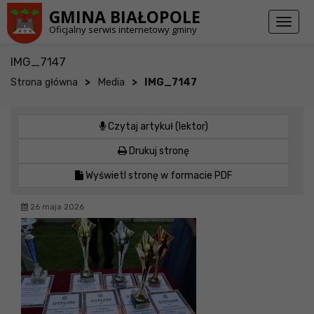
Przejdź do stopki strony
Przejdź do głównej treści strony
GMINA BIAŁOPOLE
Toggl
Oficjalny serwis internetowy gminy
naviga
IMG_7147
>
>
Strona główna
Media
IMG_7147
Czytaj artykuł (lektor)
Drukuj stronę
Wyświetl stronę w formacie PDF
26 maja 2026