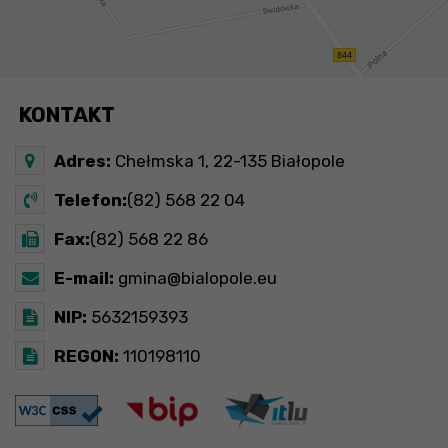
KONTAKT
Adres:
Chełmska 1, 22-135 Białopole
Telefon:
(82) 568 22 04
Fax:
(82) 568 22 86
E-mail:
gmina@bialopole.eu
NIP:
5632159393
REGON:
110198110