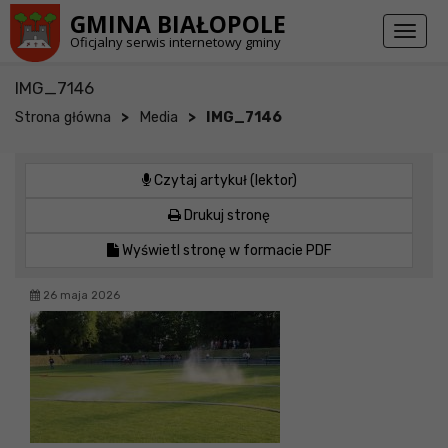
Przejdź do stopki strony
Przejdź do głównej treści strony
GMINA BIAŁOPOLE
Toggl
Oficjalny serwis internetowy gminy
naviga
IMG_7146
>
>
Strona główna
Media
IMG_7146
Czytaj artykuł (lektor)
Drukuj stronę
Wyświetl stronę w formacie PDF
26 maja 2026