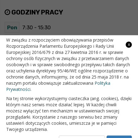
GODZINY PRACY
Pon
7:30 - 15:30
Wt
7:30 - 15:30
W związku z rozpoczęciem obowiązywania przepisów
x
Rozporządzenia Parlamentu Europejskiego i Rady Unii
Europejskiej 2016/679 z dnia 27 kwietnia 2016 r. w sprawie
Śr
7:30 - 15:30
ochrony osób fizycznych w związku z przetwarzaniem danych
osobowych i w sprawie swobodnego przepływu takich danych
Czw
7:30 - 15:30
oraz uchylenia dyrektywy 95/46/WE ogólne rozporządzenie o
ochronie danych, informujemy, że od dnia 25 maja 2018 r. na
Pt
7:30 - 15:30
naszym portalu obowiązuje zaktualizowana
Polityka
Prywatności.
Na tej stronie wykorzystujemy ciasteczka (ang. cookies), dzięki
OFICJALNY SERWIS INTERNETOWY GMINY BIAŁOPOLE
którym nasz serwis może działać lepiej. W każdej chwili
możesz wyłączyć ten mechanizm w ustawieniach swojej
przeglądarki. Korzystanie z naszego serwisu bez zmiany
ustawień dotyczących cookies, umieszcza je w pamięci
Twojego urządzenia.