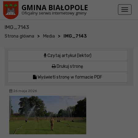
Przejdź do stopki strony
Przejdź do głównej treści strony
GMINA BIAŁOPOLE
Toggl
Oficjalny serwis internetowy gminy
naviga
IMG_7143
>
>
Strona główna
Media
IMG_7143
Czytaj artykuł (lektor)
Drukuj stronę
Wyświetl stronę w formacie PDF
26 maja 2026