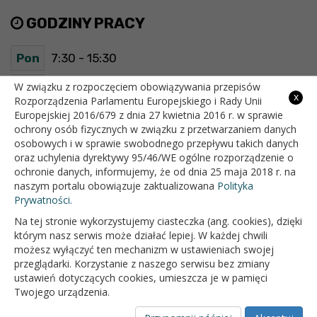
GODZINY PRACY
Pon
7:30 - 15:30
Wt
7:30 - 15:30
W związku z rozpoczęciem obowiązywania przepisów
x
Rozporządzenia Parlamentu Europejskiego i Rady Unii
Europejskiej 2016/679 z dnia 27 kwietnia 2016 r. w sprawie
Śr
7:30 - 15:30
ochrony osób fizycznych w związku z przetwarzaniem danych
osobowych i w sprawie swobodnego przepływu takich danych
Czw
7:30 - 15:30
oraz uchylenia dyrektywy 95/46/WE ogólne rozporządzenie o
ochronie danych, informujemy, że od dnia 25 maja 2018 r. na
Pt
7:30 - 15:30
naszym portalu obowiązuje zaktualizowana
Polityka
Prywatności.
Na tej stronie wykorzystujemy ciasteczka (ang. cookies), dzięki
OFICJALNY SERWIS INTERNETOWY GMINY BIAŁOPOLE
którym nasz serwis może działać lepiej. W każdej chwili
możesz wyłączyć ten mechanizm w ustawieniach swojej
przeglądarki. Korzystanie z naszego serwisu bez zmiany
ustawień dotyczących cookies, umieszcza je w pamięci
Twojego urządzenia.