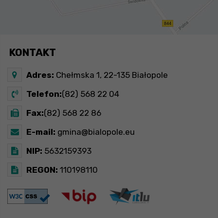
KONTAKT
Adres:
Chełmska 1, 22-135 Białopole
Telefon:
(82) 568 22 04
Fax:
(82) 568 22 86
E-mail:
gmina@bialopole.eu
NIP:
5632159393
REGON:
110198110