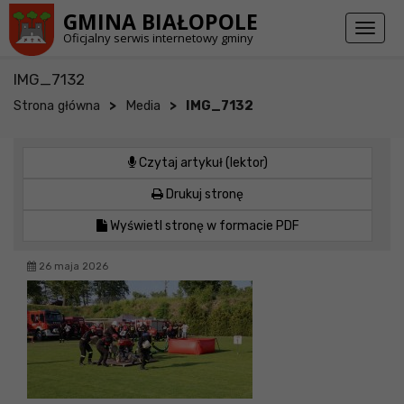
Przejdź do stopki strony
Przejdź do głównej treści strony
GMINA BIAŁOPOLE
Toggl
Oficjalny serwis internetowy gminy
naviga
IMG_7132
>
>
Strona główna
Media
IMG_7132
Czytaj artykuł (lektor)
Drukuj stronę
Wyświetl stronę w formacie PDF
26 maja 2026