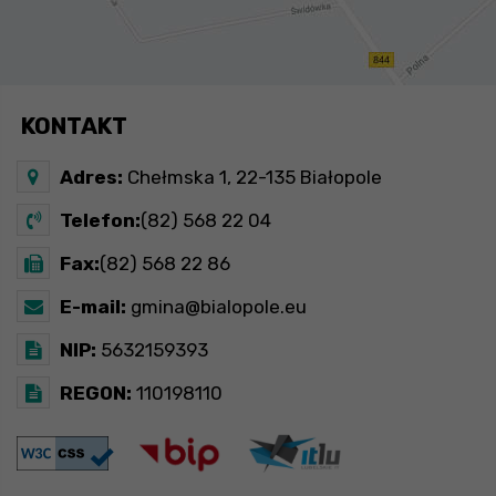
KONTAKT
Adres:
Chełmska 1, 22-135 Białopole
Telefon:
(82) 568 22 04
Fax:
(82) 568 22 86
E-mail:
gmina@bialopole.eu
NIP:
5632159393
REGON:
110198110