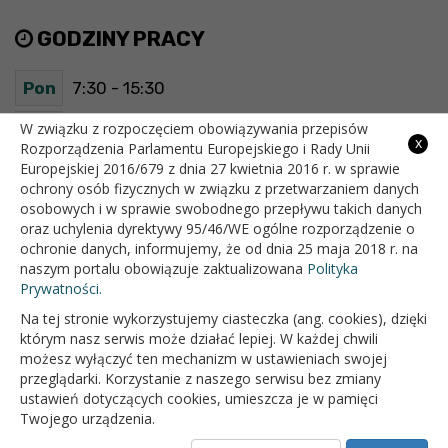
GODZINY PRACY
Pon
7:30 - 15:30
Wt
7:30 - 15:30
W związku z rozpoczęciem obowiązywania przepisów
x
Rozporządzenia Parlamentu Europejskiego i Rady Unii
Europejskiej 2016/679 z dnia 27 kwietnia 2016 r. w sprawie
Śr
7:30 - 15:30
ochrony osób fizycznych w związku z przetwarzaniem danych
osobowych i w sprawie swobodnego przepływu takich danych
Czw
7:30 - 15:30
oraz uchylenia dyrektywy 95/46/WE ogólne rozporządzenie o
ochronie danych, informujemy, że od dnia 25 maja 2018 r. na
Pt
7:30 - 15:30
naszym portalu obowiązuje zaktualizowana
Polityka
Prywatności.
Na tej stronie wykorzystujemy ciasteczka (ang. cookies), dzięki
OFICJALNY SERWIS INTERNETOWY GMINY BIAŁOPOLE
którym nasz serwis może działać lepiej. W każdej chwili
możesz wyłączyć ten mechanizm w ustawieniach swojej
przeglądarki. Korzystanie z naszego serwisu bez zmiany
ustawień dotyczących cookies, umieszcza je w pamięci
Twojego urządzenia.