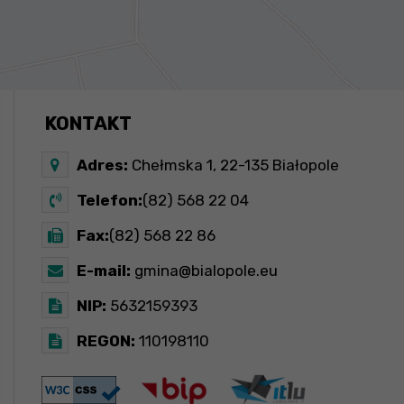
KONTAKT
Adres:
Chełmska 1, 22-135 Białopole
Telefon:
(82) 568 22 04
Fax:
(82) 568 22 86
E-mail:
gmina@bialopole.eu
NIP:
5632159393
REGON:
110198110