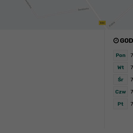
GOD
Pon
7
Wt
7
Śr
7
Czw
7
Pt
7