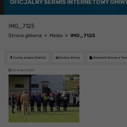
OFICJALNY SERWIS INTERNETOWY GMIN
IMG_7125
Strona główna
Media
IMG_7125
>
>
Czytaj artykuł (lektor)
Drukuj stronę
Wyświetl stronę w fo
26 maja 2026