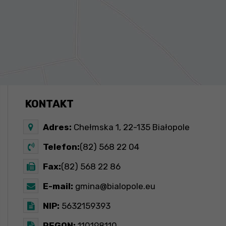
KONTAKT
Adres:
Chełmska 1, 22-135 Białopole
Telefon:
(82) 568 22 04
Fax:
(82) 568 22 86
E-mail:
gmina@bialopole.eu
NIP:
5632159393
REGON:
110198110