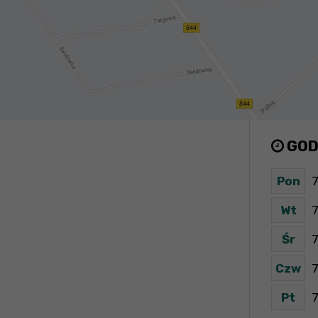
GOD
Pon
7
Wt
7
Śr
7
Czw
7
Pt
7