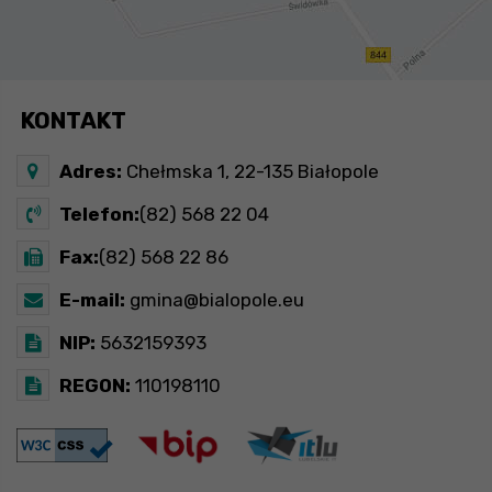
KONTAKT
Adres:
Chełmska 1, 22-135 Białopole
Telefon:
(82) 568 22 04
Fax:
(82) 568 22 86
E-mail:
gmina@bialopole.eu
NIP:
5632159393
REGON:
110198110