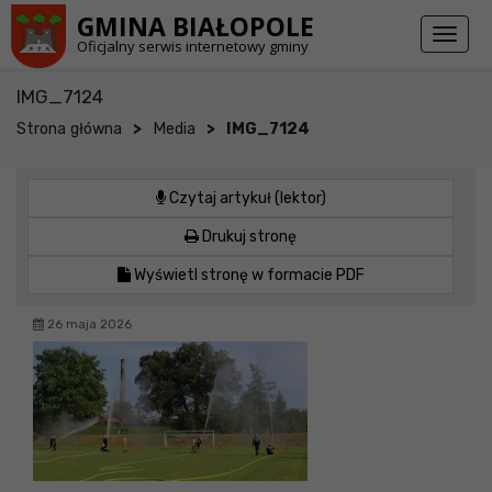
Przejdź do stopki strony
Przejdź do głównej treści strony
GMINA BIAŁOPOLE
Toggl
Oficjalny serwis internetowy gminy
naviga
IMG_7124
>
>
Strona główna
Media
IMG_7124
Czytaj artykuł (lektor)
Drukuj stronę
Wyświetl stronę w formacie PDF
26 maja 2026