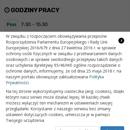
GODZINY PRACY
Pon
7:30 - 15:30
Wt
7:30 - 15:30
W związku z rozpoczęciem obowiązywania przepisów
x
Rozporządzenia Parlamentu Europejskiego i Rady Unii
Europejskiej 2016/679 z dnia 27 kwietnia 2016 r. w sprawie
Śr
7:30 - 15:30
ochrony osób fizycznych w związku z przetwarzaniem danych
osobowych i w sprawie swobodnego przepływu takich danych
Czw
7:30 - 15:30
oraz uchylenia dyrektywy 95/46/WE ogólne rozporządzenie o
ochronie danych, informujemy, że od dnia 25 maja 2018 r. na
Pt
7:30 - 15:30
naszym portalu obowiązuje zaktualizowana
Polityka
Prywatności.
Na tej stronie wykorzystujemy ciasteczka (ang. cookies), dzięki
OFICJALNY SERWIS INTERNETOWY GMINY BIAŁOPOLE
którym nasz serwis może działać lepiej. W każdej chwili
możesz wyłączyć ten mechanizm w ustawieniach swojej
przeglądarki. Korzystanie z naszego serwisu bez zmiany
ustawień dotyczących cookies, umieszcza je w pamięci
Twojego urządzenia.