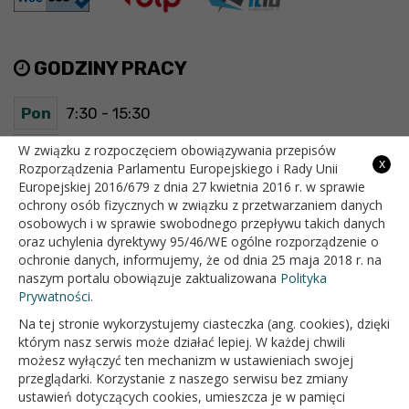
GODZINY PRACY
Pon
7:30 - 15:30
Wt
7:30 - 15:30
W związku z rozpoczęciem obowiązywania przepisów
x
Rozporządzenia Parlamentu Europejskiego i Rady Unii
Europejskiej 2016/679 z dnia 27 kwietnia 2016 r. w sprawie
Śr
7:30 - 15:30
ochrony osób fizycznych w związku z przetwarzaniem danych
osobowych i w sprawie swobodnego przepływu takich danych
Czw
7:30 - 15:30
oraz uchylenia dyrektywy 95/46/WE ogólne rozporządzenie o
ochronie danych, informujemy, że od dnia 25 maja 2018 r. na
Pt
7:30 - 15:30
naszym portalu obowiązuje zaktualizowana
Polityka
Prywatności.
Na tej stronie wykorzystujemy ciasteczka (ang. cookies), dzięki
OFICJALNY SERWIS INTERNETOWY GMINY BIAŁOPOLE
którym nasz serwis może działać lepiej. W każdej chwili
możesz wyłączyć ten mechanizm w ustawieniach swojej
przeglądarki. Korzystanie z naszego serwisu bez zmiany
ustawień dotyczących cookies, umieszcza je w pamięci