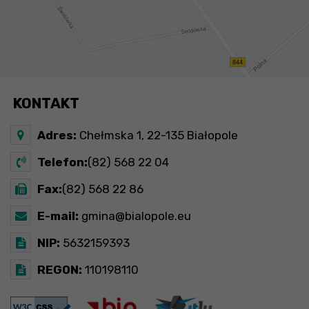
KONTAKT
Adres:
Chełmska 1, 22-135 Białopole
Telefon:
(82) 568 22 04
Fax:
(82) 568 22 86
E-mail:
gmina@bialopole.eu
NIP:
5632159393
REGON:
110198110