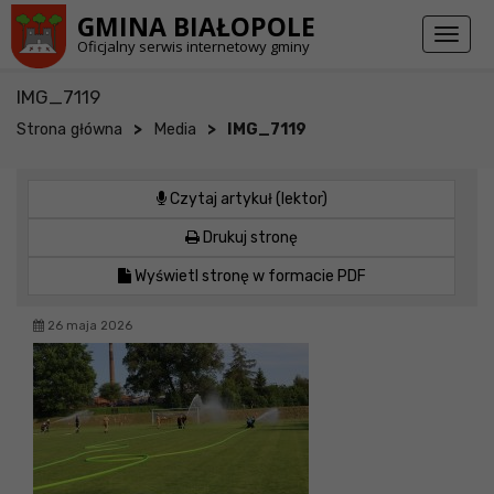
Przejdź do stopki strony
Przejdź do głównej treści strony
GMINA BIAŁOPOLE
Toggl
Oficjalny serwis internetowy gminy
naviga
IMG_7119
>
>
Strona główna
Media
IMG_7119
Czytaj artykuł (lektor)
Drukuj stronę
Wyświetl stronę w formacie PDF
26 maja 2026