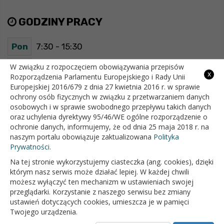
GODZINY PRACY
Pon
7:30 - 15:30
Wt
7:30 - 15:30
W związku z rozpoczęciem obowiązywania przepisów
x
Rozporządzenia Parlamentu Europejskiego i Rady Unii
Europejskiej 2016/679 z dnia 27 kwietnia 2016 r. w sprawie
Śr
7:30 - 15:30
ochrony osób fizycznych w związku z przetwarzaniem danych
osobowych i w sprawie swobodnego przepływu takich danych
Czw
7:30 - 15:30
oraz uchylenia dyrektywy 95/46/WE ogólne rozporządzenie o
ochronie danych, informujemy, że od dnia 25 maja 2018 r. na
Pt
7:30 - 15:30
naszym portalu obowiązuje zaktualizowana
Polityka
Prywatności.
Na tej stronie wykorzystujemy ciasteczka (ang. cookies), dzięki
OFICJALNY SERWIS INTERNETOWY GMINY BIAŁOPOLE
którym nasz serwis może działać lepiej. W każdej chwili
możesz wyłączyć ten mechanizm w ustawieniach swojej
przeglądarki. Korzystanie z naszego serwisu bez zmiany
ustawień dotyczących cookies, umieszcza je w pamięci
Twojego urządzenia.