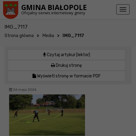
Przejdź do stopki strony
Przejdź do głównej treści strony
GMINA BIAŁOPOLE
Toggl
Oficjalny serwis internetowy gminy
naviga
IMG_7117
>
>
Strona główna
Media
IMG_7117
Czytaj artykuł (lektor)
Drukuj stronę
Wyświetl stronę w formacie PDF
26 maja 2026