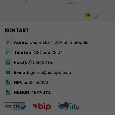
KONTAKT
Adres:
Chełmska 1, 22-135 Białopole
Telefon:
(82) 568 22 04
Fax:
(82) 568 22 86
E-mail:
gmina@bialopole.eu
NIP:
5632159393
REGON:
110198110