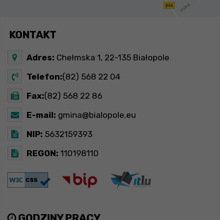
KONTAKT
Adres:
Chełmska 1, 22-135 Białopole
Telefon:
(82) 568 22 04
Fax:
(82) 568 22 86
E-mail:
gmina@bialopole.eu
NIP:
5632159393
REGON:
110198110
GODZINY PRACY