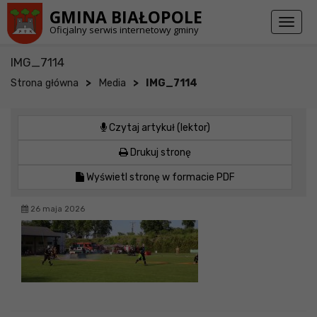
Przejdź do stopki strony
Przejdź do głównej treści strony
GMINA BIAŁOPOLE
Toggl
Oficjalny serwis internetowy gminy
naviga
IMG_7114
>
>
Strona główna
Media
IMG_7114
Czytaj artykuł (lektor)
Drukuj stronę
Wyświetl stronę w formacie PDF
26 maja 2026