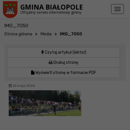
Przejdź do stopki strony
Przejdź do głównej treści strony
GMINA BIAŁOPOLE
Toggl
Oficjalny serwis internetowy gminy
naviga
IMG_7050
>
>
Strona główna
Media
IMG_7050
Czytaj artykuł (lektor)
Drukuj stronę
Wyświetl stronę w formacie PDF
26 maja 2026