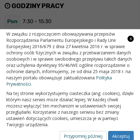
GODZINY PRACY
Pon
7:30 - 15:30
Wt
7:30 - 15:30
W związku z rozpoczęciem obowiązywania przepisów
x
Rozporządzenia Parlamentu Europejskiego i Rady Unii
Europejskiej 2016/679 z dnia 27 kwietnia 2016 r. w sprawie
Śr
7:30 - 15:30
ochrony osób fizycznych w związku z przetwarzaniem danych
osobowych i w sprawie swobodnego przepływu takich danych
Czw
7:30 - 15:30
oraz uchylenia dyrektywy 95/46/WE ogólne rozporządzenie o
ochronie danych, informujemy, że od dnia 25 maja 2018 r. na
Pt
7:30 - 15:30
naszym portalu obowiązuje zaktualizowana
Polityka
Prywatności.
Na tej stronie wykorzystujemy ciasteczka (ang. cookies), dzięki
OFICJALNY SERWIS INTERNETOWY GMINY BIAŁOPOLE
którym nasz serwis może działać lepiej. W każdej chwili
możesz wyłączyć ten mechanizm w ustawieniach swojej
przeglądarki. Korzystanie z naszego serwisu bez zmiany
ustawień dotyczących cookies, umieszcza je w pamięci
Twojego urządzenia.
Przypomnij później
Akceptuj