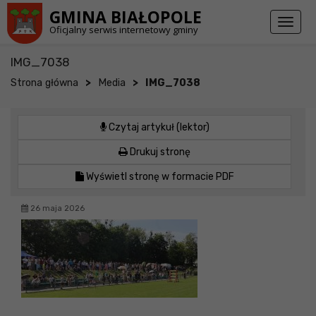
Przejdź do stopki strony
Przejdź do głównej treści strony
GMINA BIAŁOPOLE
Toggl
Oficjalny serwis internetowy gminy
naviga
IMG_7038
>
>
Strona główna
Media
IMG_7038
Czytaj artykuł (lektor)
Drukuj stronę
Wyświetl stronę w formacie PDF
26 maja 2026