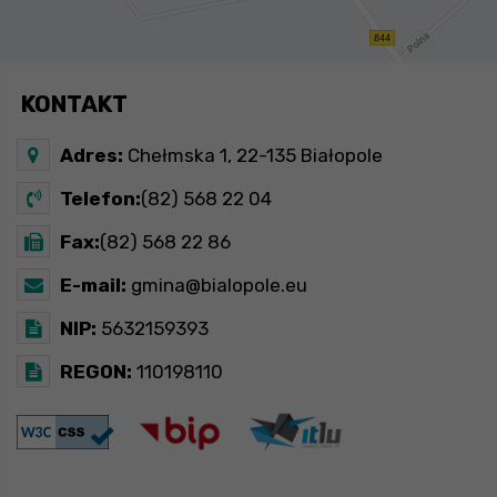
KONTAKT
Adres:
Chełmska 1, 22-135 Białopole
Telefon:
(82) 568 22 04
Fax:
(82) 568 22 86
E-mail:
gmina@bialopole.eu
NIP:
5632159393
REGON:
110198110