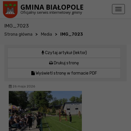
Przejdź do stopki strony
Przejdź do głównej treści strony
GMINA BIAŁOPOLE
Toggl
Oficjalny serwis internetowy gminy
naviga
IMG_7023
>
>
Strona główna
Media
IMG_7023
Czytaj artykuł (lektor)
Drukuj stronę
Wyświetl stronę w formacie PDF
26 maja 2026