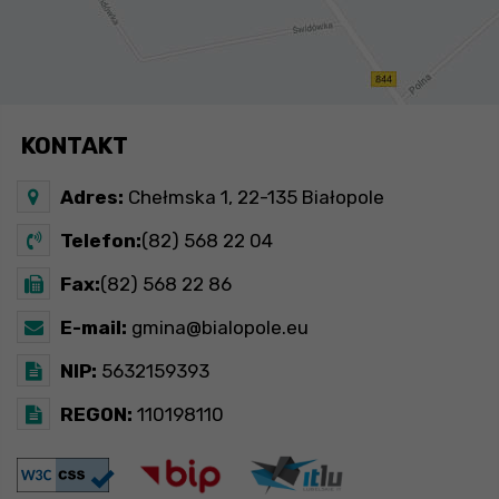
KONTAKT
Adres:
Chełmska 1, 22-135 Białopole
Telefon:
(82) 568 22 04
Fax:
(82) 568 22 86
E-mail:
gmina@bialopole.eu
NIP:
5632159393
REGON:
110198110