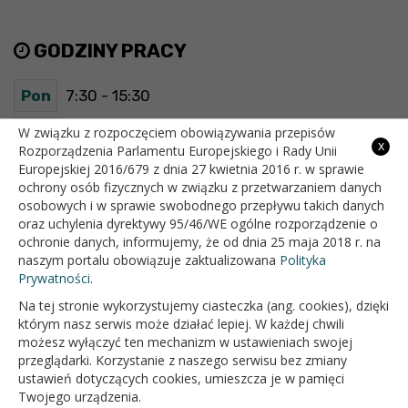
GODZINY PRACY
Pon
7:30 - 15:30
Wt
7:30 - 15:30
W związku z rozpoczęciem obowiązywania przepisów
x
Rozporządzenia Parlamentu Europejskiego i Rady Unii
Europejskiej 2016/679 z dnia 27 kwietnia 2016 r. w sprawie
Śr
7:30 - 15:30
ochrony osób fizycznych w związku z przetwarzaniem danych
osobowych i w sprawie swobodnego przepływu takich danych
Czw
7:30 - 15:30
oraz uchylenia dyrektywy 95/46/WE ogólne rozporządzenie o
ochronie danych, informujemy, że od dnia 25 maja 2018 r. na
Pt
7:30 - 15:30
naszym portalu obowiązuje zaktualizowana
Polityka
Prywatności.
Na tej stronie wykorzystujemy ciasteczka (ang. cookies), dzięki
OFICJALNY SERWIS INTERNETOWY GMINY BIAŁOPOLE
którym nasz serwis może działać lepiej. W każdej chwili
możesz wyłączyć ten mechanizm w ustawieniach swojej
przeglądarki. Korzystanie z naszego serwisu bez zmiany
ustawień dotyczących cookies, umieszcza je w pamięci
Twojego urządzenia.