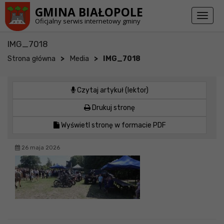
Przejdź do stopki strony
Przejdź do głównej treści strony
GMINA BIAŁOPOLE
Toggl
Oficjalny serwis internetowy gminy
naviga
IMG_7018
>
>
Strona główna
Media
IMG_7018
Czytaj artykuł (lektor)
Drukuj stronę
Wyświetl stronę w formacie PDF
26 maja 2026