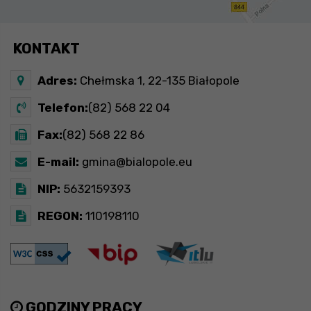
KONTAKT
Adres:
Chełmska 1, 22-135 Białopole
Telefon:
(82) 568 22 04
Fax:
(82) 568 22 86
E-mail:
gmina@bialopole.eu
NIP:
5632159393
REGON:
110198110
GODZINY PRACY