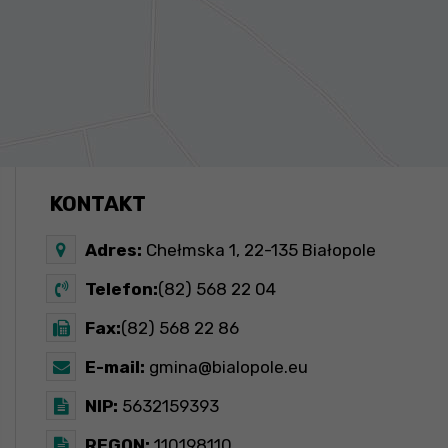
KONTAKT
Adres:
Chełmska 1, 22-135 Białopole
Telefon:
(82) 568 22 04
Fax:
(82) 568 22 86
E-mail:
gmina@bialopole.eu
NIP:
5632159393
REGON:
110198110