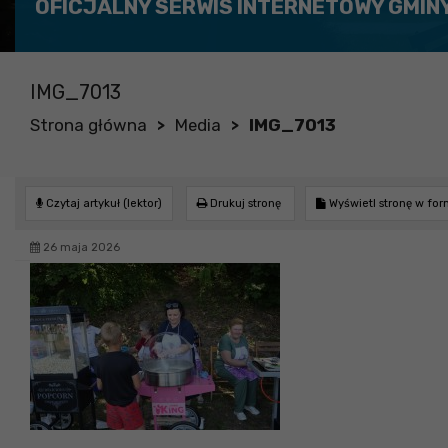
OFICJALNY SERWIS INTERNETOWY GMIN
IMG_7013
Strona główna
Media
IMG_7013
>
>
Czytaj artykuł (lektor)
Drukuj stronę
Wyświetl stronę w fo
26 maja 2026