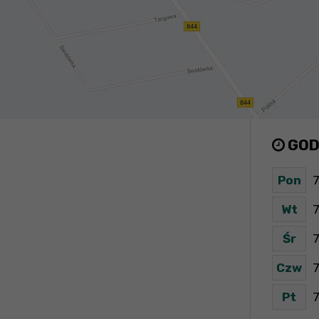
GOD
Pon
7
Wt
7
Śr
7
Czw
7
Pt
7