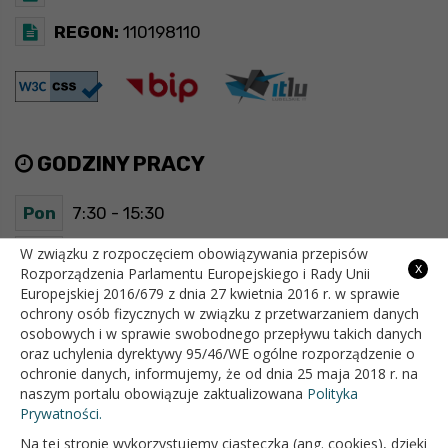
REGON:
110198110
GODZINY PRACY
Pon
7:30 - 15:30
Wt
7:30 - 15:30
W związku z rozpoczęciem obowiązywania przepisów
x
Rozporządzenia Parlamentu Europejskiego i Rady Unii
Europejskiej 2016/679 z dnia 27 kwietnia 2016 r. w sprawie
Śr
7:30 - 15:30
ochrony osób fizycznych w związku z przetwarzaniem danych
osobowych i w sprawie swobodnego przepływu takich danych
Czw
7:30 - 15:30
oraz uchylenia dyrektywy 95/46/WE ogólne rozporządzenie o
ochronie danych, informujemy, że od dnia 25 maja 2018 r. na
Pt
7:30 - 15:30
naszym portalu obowiązuje zaktualizowana
Polityka
Prywatności.
Na tej stronie wykorzystujemy ciasteczka (ang. cookies), dzięki
OFICJALNY SERWIS INTERNETOWY GMINY BIAŁOPOLE