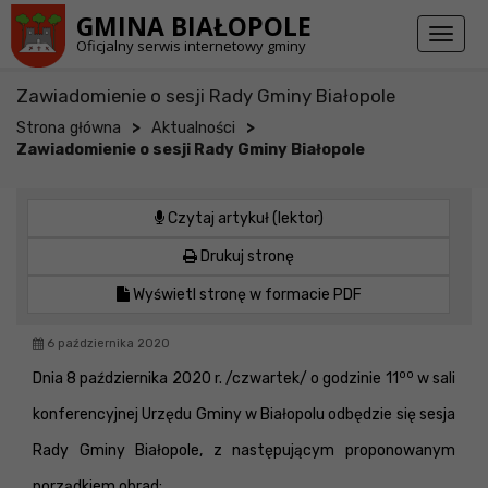
Przejdź do stopki strony
Przejdź do głównej treści strony
GMINA BIAŁOPOLE
Toggl
Oficjalny serwis internetowy gminy
naviga
Zawiadomienie o sesji Rady Gminy Białopole
>
>
Strona główna
Aktualności
Zawiadomienie o sesji Rady Gminy Białopole
Czytaj artykuł (lektor)
Drukuj stronę
Wyświetl stronę w formacie PDF
6 października 2020
oo
Dnia 8 października 2020 r. /czwartek/ o godzinie 11
w sali
konferencyjnej Urzędu Gminy w Białopolu odbędzie się sesja
Rady Gminy Białopole, z następującym proponowanym
porządkiem obrad: