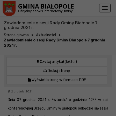
Przejdź do stopki strony
Przejdź do głównej treści strony
GMINA BIAŁOPOLE
Toggl
Oficjalny serwis internetowy gminy
naviga
Zawiadomienie o sesji Rady Gminy Białopole 7
grudnia 2021 r.
>
>
Strona główna
Aktualności
Zawiadomienie o sesji Rady Gminy Białopole 7 grudnia
2021 r.
Czytaj artykuł (lektor)
Drukuj stronę
Wyświetl stronę w formacie PDF
2 grudnia 2021
oo
Dnia 07 grudnia 2021 r. /wtorek/ o godzinie 12
w sali
konferencyjnej Urzędu Gminy w Białopolu odbędzie się sesja