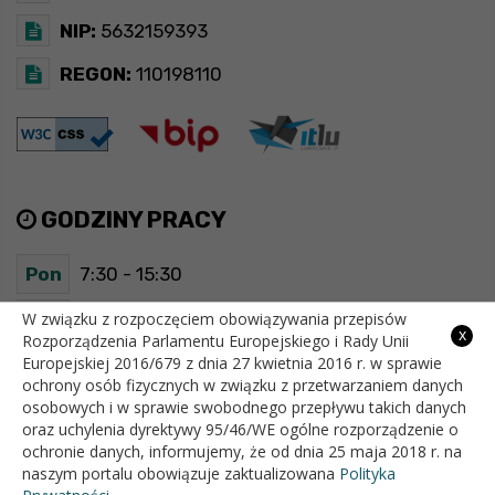
NIP:
5632159393
REGON:
110198110
GODZINY PRACY
Pon
7:30 - 15:30
Wt
7:30 - 15:30
W związku z rozpoczęciem obowiązywania przepisów
x
Rozporządzenia Parlamentu Europejskiego i Rady Unii
Europejskiej 2016/679 z dnia 27 kwietnia 2016 r. w sprawie
Śr
7:30 - 15:30
ochrony osób fizycznych w związku z przetwarzaniem danych
osobowych i w sprawie swobodnego przepływu takich danych
Czw
7:30 - 15:30
oraz uchylenia dyrektywy 95/46/WE ogólne rozporządzenie o
ochronie danych, informujemy, że od dnia 25 maja 2018 r. na
Pt
7:30 - 15:30
naszym portalu obowiązuje zaktualizowana
Polityka