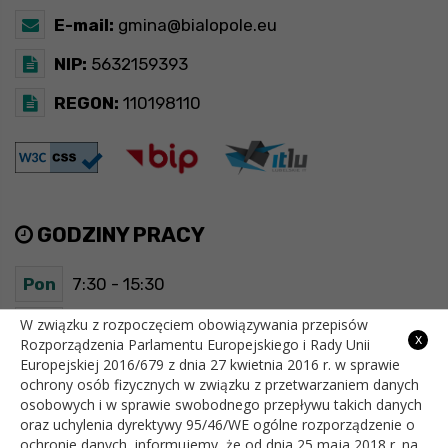
E-mail:
gmina@bialopole.eu
NIP:
5632159393
REGON:
110198110
GODZINY PRACY
Pon
7:30 - 15:30
Wt
7:30 - 15:30
W związku z rozpoczęciem obowiązywania przepisów
x
Rozporządzenia Parlamentu Europejskiego i Rady Unii
Europejskiej 2016/679 z dnia 27 kwietnia 2016 r. w sprawie
Śr
7:30 - 15:30
ochrony osób fizycznych w związku z przetwarzaniem danych
osobowych i w sprawie swobodnego przepływu takich danych
Czw
7:30 - 15:30
oraz uchylenia dyrektywy 95/46/WE ogólne rozporządzenie o
ochronie danych, informujemy, że od dnia 25 maja 2018 r. na
Pt
7:30 - 15:30