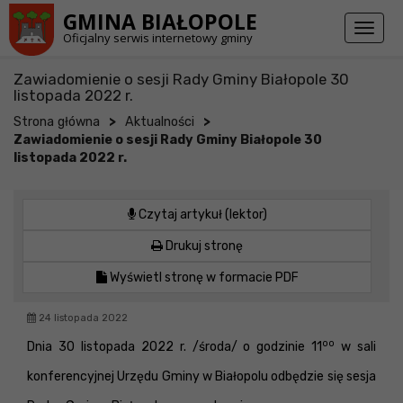
Przejdź do stopki strony
Przejdź do głównej treści strony
GMINA BIAŁOPOLE
Toggl
Oficjalny serwis internetowy gminy
naviga
Zawiadomienie o sesji Rady Gminy Białopole 30
listopada 2022 r.
>
>
Strona główna
Aktualności
Zawiadomienie o sesji Rady Gminy Białopole 30
listopada 2022 r.
Czytaj artykuł (lektor)
Drukuj stronę
Wyświetl stronę w formacie PDF
24 listopada 2022
oo
Dnia 30 listopada 2022 r. /środa/ o godzinie 11
w sali
konferencyjnej Urzędu Gminy w Białopolu odbędzie się sesja