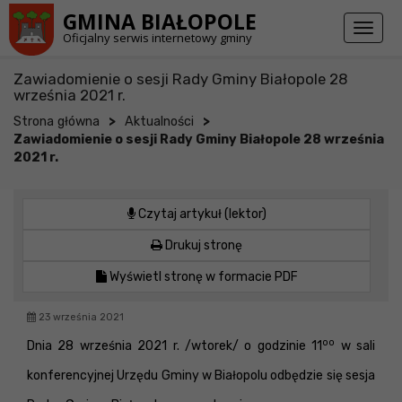
Przejdź do stopki strony
Przejdź do głównej treści strony
GMINA BIAŁOPOLE
Toggl
Oficjalny serwis internetowy gminy
naviga
Zawiadomienie o sesji Rady Gminy Białopole 28
września 2021 r.
>
>
Strona główna
Aktualności
Zawiadomienie o sesji Rady Gminy Białopole 28 września
2021 r.
Czytaj artykuł (lektor)
Drukuj stronę
Wyświetl stronę w formacie PDF
23 września 2021
oo
Dnia 28 września 2021 r. /wtorek/ o godzinie 11
w sali
konferencyjnej Urzędu Gminy w Białopolu odbędzie się sesja