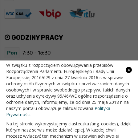
GODZINY PRACY
Pon
7:30 - 15:30
Wt
7:30 - 15:30
W związku z rozpoczęciem obowiązywania przepisów
x
Rozporządzenia Parlamentu Europejskiego i Rady Unii
Europejskiej 2016/679 z dnia 27 kwietnia 2016 r. w sprawie
Śr
7:30 - 15:30
ochrony osób fizycznych w związku z przetwarzaniem danych
osobowych i w sprawie swobodnego przepływu takich danych
Czw
7:30 - 15:30
oraz uchylenia dyrektywy 95/46/WE ogólne rozporządzenie o
ochronie danych, informujemy, że od dnia 25 maja 2018 r. na
Pt
7:30 - 15:30
naszym portalu obowiązuje zaktualizowana
Polityka
Prywatności.
Na tej stronie wykorzystujemy ciasteczka (ang. cookies), dzięki
OFICJALNY SERWIS INTERNETOWY GMINY BIAŁOPOLE
którym nasz serwis może działać lepiej. W każdej chwili
możesz wyłączyć ten mechanizm w ustawieniach swojej