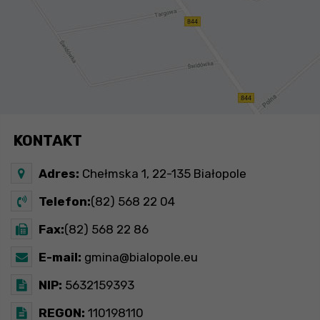
KONTAKT
Adres:
Chełmska 1, 22-135 Białopole
Telefon:
(82) 568 22 04
Fax:
(82) 568 22 86
E-mail:
gmina@bialopole.eu
NIP:
5632159393
REGON:
110198110