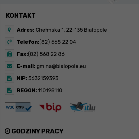
KONTAKT
Adres:
Chełmska 1, 22-135 Białopole
Telefon:
(82) 568 22 04
Fax:
(82) 568 22 86
E-mail:
gmina@bialopole.eu
NIP:
5632159393
REGON:
110198110
GODZINY PRACY