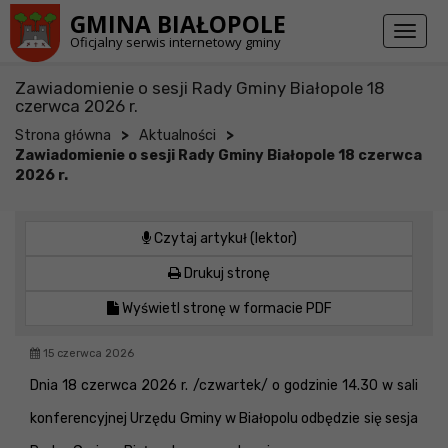
Przejdź do stopki strony
Przejdź do głównej treści strony
GMINA BIAŁOPOLE
Toggl
Oficjalny serwis internetowy gminy
naviga
Zawiadomienie o sesji Rady Gminy Białopole 18
czerwca 2026 r.
>
>
Strona główna
Aktualności
Zawiadomienie o sesji Rady Gminy Białopole 18 czerwca
2026 r.
Czytaj artykuł (lektor)
Drukuj stronę
Wyświetl stronę w formacie PDF
15 czerwca 2026
Dnia 18 czerwca 2026 r. /czwartek/ o godzinie 14.30 w sali
konferencyjnej Urzędu Gminy w Białopolu odbędzie się sesja