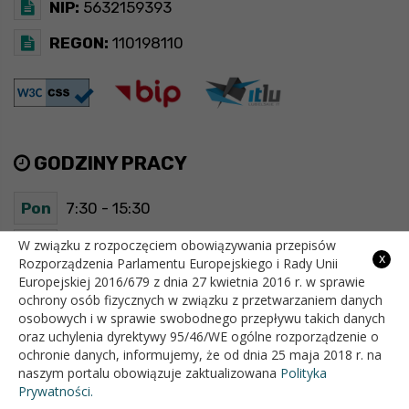
NIP:
5632159393
REGON:
110198110
GODZINY PRACY
Pon
7:30 - 15:30
Wt
7:30 - 15:30
W związku z rozpoczęciem obowiązywania przepisów
x
Rozporządzenia Parlamentu Europejskiego i Rady Unii
Europejskiej 2016/679 z dnia 27 kwietnia 2016 r. w sprawie
Śr
7:30 - 15:30
ochrony osób fizycznych w związku z przetwarzaniem danych
osobowych i w sprawie swobodnego przepływu takich danych
Czw
7:30 - 15:30
oraz uchylenia dyrektywy 95/46/WE ogólne rozporządzenie o
ochronie danych, informujemy, że od dnia 25 maja 2018 r. na
Pt
7:30 - 15:30
naszym portalu obowiązuje zaktualizowana
Polityka
Prywatności.