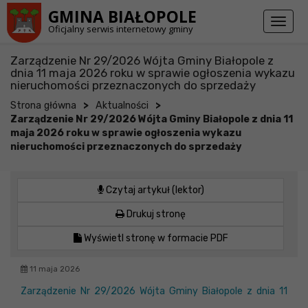
Przejdź do stopki strony
Przejdź do głównej treści strony
GMINA BIAŁOPOLE
Toggl
Oficjalny serwis internetowy gminy
naviga
Zarządzenie Nr 29/2026 Wójta Gminy Białopole z
dnia 11 maja 2026 roku w sprawie ogłoszenia wykazu
nieruchomości przeznaczonych do sprzedaży
>
>
Strona główna
Aktualności
Zarządzenie Nr 29/2026 Wójta Gminy Białopole z dnia 11
maja 2026 roku w sprawie ogłoszenia wykazu
nieruchomości przeznaczonych do sprzedaży
Czytaj artykuł (lektor)
Drukuj stronę
Wyświetl stronę w formacie PDF
11 maja 2026
Zarządzenie Nr 29/2026 Wójta Gminy Białopole z dnia 11