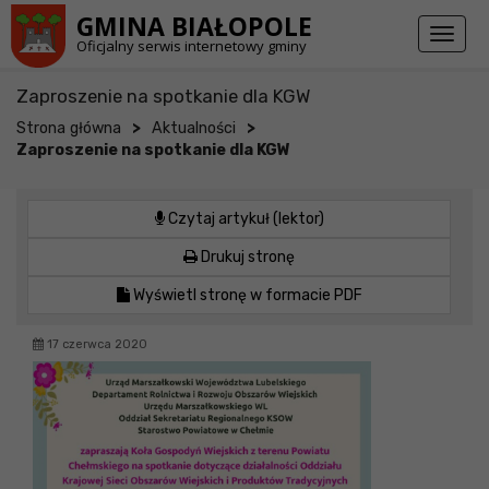
Przejdź do stopki strony
Przejdź do głównej treści strony
GMINA BIAŁOPOLE
Toggl
Oficjalny serwis internetowy gminy
naviga
Zaproszenie na spotkanie dla KGW
>
>
Strona główna
Aktualności
Zaproszenie na spotkanie dla KGW
Czytaj artykuł (lektor)
Drukuj stronę
Wyświetl stronę w formacie PDF
17 czerwca 2020