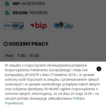
NIP:
5632159393
REGON:
110198110
GODZINY PRACY
Pon
7:30 - 15:30
Wt
7:30 - 15:30
W związku z rozpoczęciem obowiązywania przepisów
x
Rozporządzenia Parlamentu Europejskiego i Rady Unii
Europejskiej 2016/679 z dnia 27 kwietnia 2016 r. w sprawie
Śr
7:30 - 15:30
ochrony osób fizycznych w związku z przetwarzaniem danych
osobowych i w sprawie swobodnego przepływu takich danych
Czw
7:30 - 15:30
oraz uchylenia dyrektywy 95/46/WE ogólne rozporządzenie o
ochronie danych, informujemy, że od dnia 25 maja 2018 r. na
Pt
7:30 - 15:30
naszym portalu obowiązuje zaktualizowana
Polityka
Prywatności.