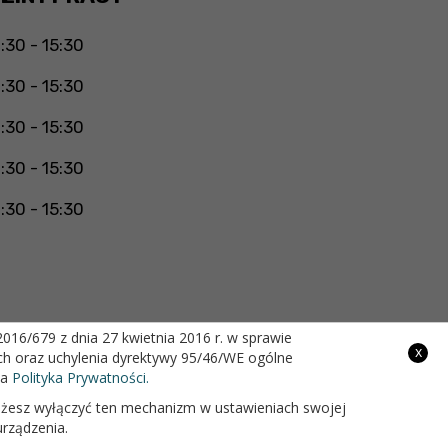
:30 - 15:30
:30 - 15:30
:30 - 15:30
:30 - 15:30
:30 - 15:30
16/679 z dnia 27 kwietnia 2016 r. w sprawie
x
h oraz uchylenia dyrektywy 95/46/WE ogólne
Projekt i wykonanie
na
Polityka Prywatności.
 możesz wyłączyć ten mechanizm w ustawieniach swojej
urządzenia.