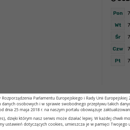
Pon
7
Wt
7
Śr
7
Czw
7
Pt
7
ozporządzenia Parlamentu Europejskiego i Rady Unii Europejskiej 20
m danych osobowych i w sprawie swobodnego przepływu takich danyc
od dnia 25 maja 2018 r. na naszym portalu obowiązuje zaktualizowa
ies), dzięki którym nasz serwis może działać lepiej. W każdej chwili
iany ustawień dotyczących cookies, umieszcza je w pamięci Twojego 