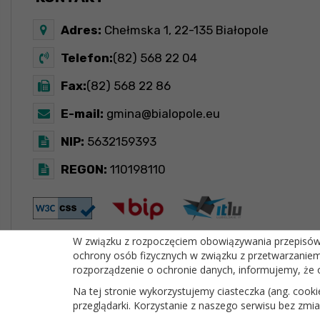
Adres:
Chełmska 1, 22-135 Białopole
Telefon:
(82) 568 22 04
Fax:
(82) 568 22 86
E-mail:
gmina@bialopole.eu
NIP:
5632159393
REGON:
110198110
W związku z rozpoczęciem obowiązywania przepisów R
ochrony osób fizycznych w związku z przetwarzanie
OFICJALNY SERWIS INTERNETOWY GMINY BIAŁOPOLE
rozporządzenie o ochronie danych, informujemy, że 
Na tej stronie wykorzystujemy ciasteczka (ang. cook
przeglądarki. Korzystanie z naszego serwisu bez zm