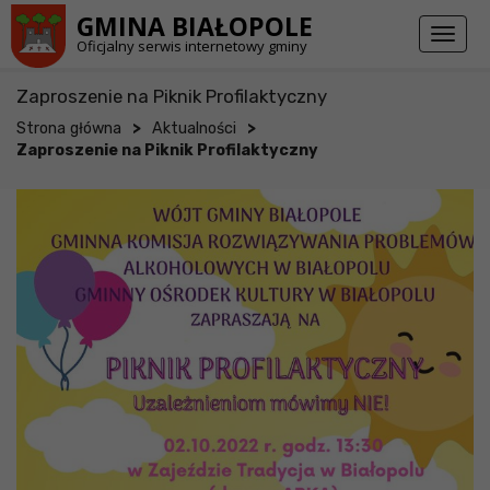
Przejdź do stopki strony
Przejdź do głównej treści strony
GMINA BIAŁOPOLE
Toggl
Oficjalny serwis internetowy gminy
naviga
Zaproszenie na Piknik Profilaktyczny
>
>
Strona główna
Aktualności
Zaproszenie na Piknik Profilaktyczny