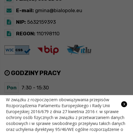
E-mail:
gmina@bialopole.eu
NIP:
5632159393
REGON:
110198110
GODZINY PRACY
Pon
7:30 - 15:30
Wt
7:30 - 15:30
W związku z rozpoczęciem obowiązywania przepisów
x
Rozporządzenia Parlamentu Europejskiego i Rady Unii
Europejskiej 2016/679 z dnia 27 kwietnia 2016 r. w sprawie
Śr
7:30 - 15:30
ochrony osób fizycznych w związku z przetwarzaniem danych
osobowych i w sprawie swobodnego przepływu takich danych
Czw
7:30 - 15:30
oraz uchylenia dyrektywy 95/46/WE ogólne rozporządzenie o