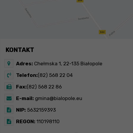
KONTAKT
Adres:
Chełmska 1, 22-135 Białopole
Telefon:
(82) 568 22 04
Fax:
(82) 568 22 86
E-mail:
gmina@bialopole.eu
NIP:
5632159393
REGON:
110198110