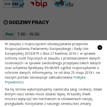
GODZINY PRACY
Pon
7:30 - 15:30
Wt
7:30 - 15:30
W związku z rozpoczęciem obowiązywania przepisów
x
Rozporządzenia Parlamentu Europejskiego i Rady Unii
Europejskiej 2016/679 z dnia 27 kwietnia 2016 r. w sprawie
Śr
7:30 - 15:30
ochrony osób fizycznych w związku z przetwarzaniem danych
osobowych i w sprawie swobodnego przepływu takich danych
Czw
7:30 - 15:30
oraz uchylenia dyrektywy 95/46/WE ogólne rozporządzenie o
ochronie danych, informujemy, że od dnia 25 maja 2018 r. na
Pt
7:30 - 15:30
naszym portalu obowiązuje zaktualizowana
Polityka
Prywatności.
Na tej stronie wykorzystujemy ciasteczka (ang. cookies), dzięki
OFICJALNY SERWIS INTERNETOWY GMINY BIAŁOPOLE
którym nasz serwis może działać lepiej. W każdej chwili
możesz wyłączyć ten mechanizm w ustawieniach swojej
przeglądarki. Korzystanie z naszego serwisu bez zmiany