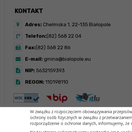
KONTAKT
Adres:
Chełmska 1, 22-135 Białopole
Telefon:
(82) 568 22 04
Fax:
(82) 568 22 86
E-mail:
gmina@bialopole.eu
NIP:
5632159393
REGON:
110198110
W związku z rozpoczęciem obowiązywania przepisów R
ochrony osób fizycznych w związku z przetwarzanie
OFICJALNY SERWIS INTERNETOWY GMINY BIAŁOPOLE
rozporządzenie o ochronie danych, informujemy, że 