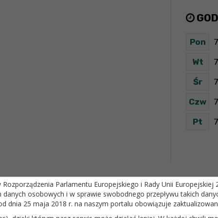
GOD
Pon
7
Wt
7
Śr
7
Czw
7
Pt
7
ozporządzenia Parlamentu Europejskiego i Rady Unii Europejskiej 20
m danych osobowych i w sprawie swobodnego przepływu takich danyc
od dnia 25 maja 2018 r. na naszym portalu obowiązuje zaktualizowa