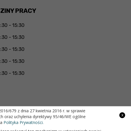
ZINY PRACY
:30 - 15:30
:30 - 15:30
:30 - 15:30
:30 - 15:30
:30 - 15:30
16/679 z dnia 27 kwietnia 2016 r. w sprawie
x
h oraz uchylenia dyrektywy 95/46/WE ogólne
Projekt i wykonanie
na
Polityka Prywatności.